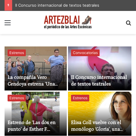
Estreno de ‘Las dos en punto’ de Esther F. Carrodeguas en El Galpón de Montevideo
Menú
B
p
Estrenos
Convocatorias
La compañía Vero
II Concurso internacional
Cendoya estrena ‘Una
de textos teatrales
brillant imperfecció’ en
el TNC
Estrenos
Estrenos
Estreno de ‘Las dos en
Elisa Coll vuelve con el
punto’ de Esther F.
monólogo ‘Gloria’, una