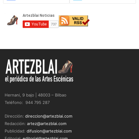
Hernani, 9 bajo | 48003 – Bilbao
Teléfono: 944 795 287
Dirección:
direccion@artezblai.com
Redacción:
artez@artezblai.com
Publicidad:
difusion@artezblai.com
Editorial:
editorial@artezblai.com