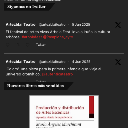
Síguenos en Twitter
ar
Artezblai Teatro
@artezblaiteatro
·
5 Jun 2025
El festival de artes vivas Arbola Fest lleva a Iruña la cultura
arbórea.
#arbolafest
@Pamplona_ayto
Twitter
ar
Artezblai Teatro
@artezblaiteatro
·
4 Jun 2025
'Colors', una pieza para la primera infancia que viaja al
universo cromático.
@autenticateatro
Twitter
Nuestros libros más vendidos
Cargar más