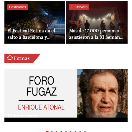
Carrodeguas en El Galpón
vuelta a sus orígenes
de Montevideo
Festivales
El Chivato
El Festival Retina da el
Más de 17.000 personas
salto a Barcelona y
asistieron a la XI Semana
Madrid y firma su edición
Mágica de Gijón
más ambiciosa en
Zaragoza
Firmas
Todos al teatro