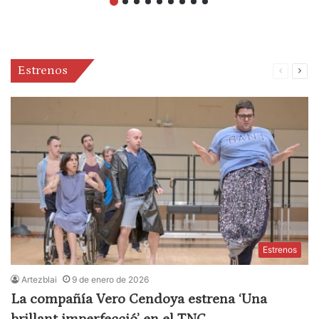
Estrenos
Página
Pági
anterior
sigu
Estrenos
Artezblai
9 de enero de 2026
La compañía Vero Cendoya estrena ‘Una
brillant imperfecció’ en el TNC