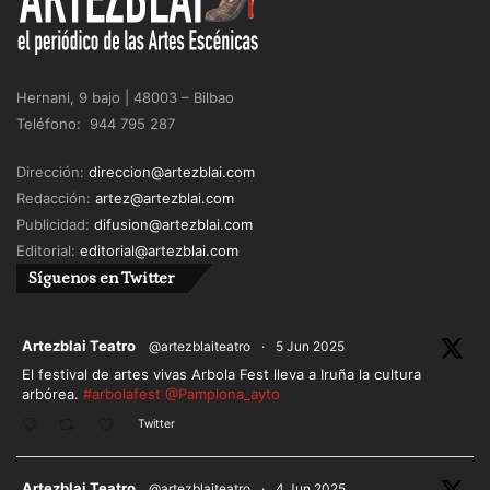
Hernani, 9 bajo | 48003 – Bilbao
Teléfono: 944 795 287
Dirección:
direccion@artezblai.com
Redacción:
artez@artezblai.com
Publicidad:
difusion@artezblai.com
Editorial:
editorial@artezblai.com
Síguenos en Twitter
ar
Artezblai Teatro
@artezblaiteatro
·
5 Jun 2025
El festival de artes vivas Arbola Fest lleva a Iruña la cultura
arbórea.
#arbolafest
@Pamplona_ayto
Twitter
ar
Artezblai Teatro
@artezblaiteatro
·
4 Jun 2025