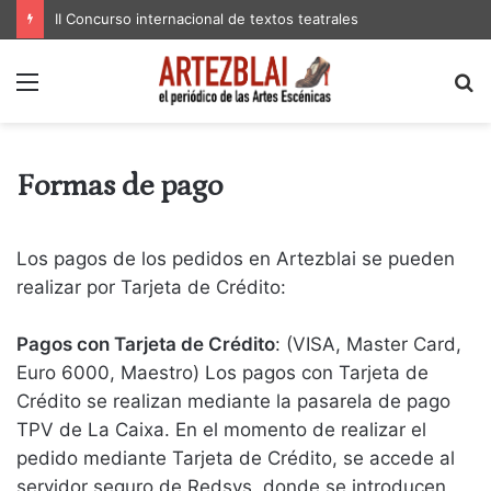
Estreno de ‘Las dos en punto’ de Esther F. Carrodeguas en El Galpón de Montevideo
Menú
B
p
Formas de pago
Los pagos de los pedidos en Artezblai se pueden
realizar por Tarjeta de Crédito:
Pagos con Tarjeta de Crédito
: (VISA, Master Card,
Euro 6000, Maestro) Los pagos con Tarjeta de
Crédito se realizan mediante la pasarela de pago
TPV de La Caixa. En el momento de realizar el
pedido mediante Tarjeta de Crédito, se accede al
servidor seguro de Redsys, donde se introducen