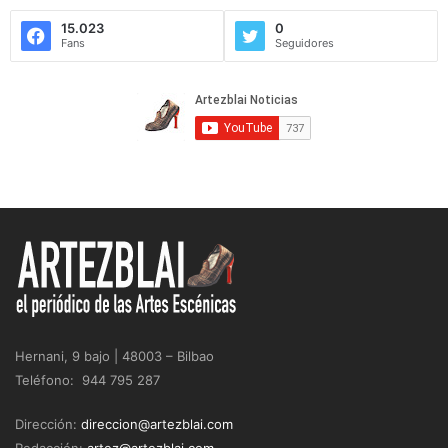
15.023
0
Fans
Seguidores
Hernani, 9 bajo | 48003 – Bilbao
Teléfono: 944 795 287
Dirección:
direccion@artezblai.com