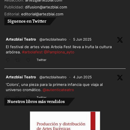
Redacción:
artez@artezblai.com
Publicidad:
difusion@artezblai.com
Editorial:
editorial@artezblai.com
Síguenos en Twitter
ar
Artezblai Teatro
@artezblaiteatro
·
5 Jun 2025
El festival de artes vivas Arbola Fest lleva a Iruña la cultura
arbórea.
#arbolafest
@Pamplona_ayto
Twitter
ar
Artezblai Teatro
@artezblaiteatro
·
4 Jun 2025
'Colors', una pieza para la primera infancia que viaja al
universo cromático.
@autenticateatro
Twitter
Nuestros libros más vendidos
Cargar más