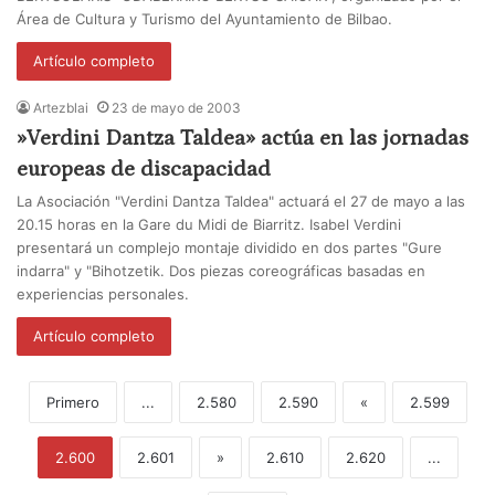
Área de Cultura y Turismo del Ayuntamiento de Bilbao.
Artículo completo
Artezblai
23 de mayo de 2003
»Verdini Dantza Taldea» actúa en las jornadas
europeas de discapacidad
La Asociación "Verdini Dantza Taldea" actuará el 27 de mayo a las
20.15 horas en la Gare du Midi de Biarritz. Isabel Verdini
presentará un complejo montaje dividido en dos partes "Gure
indarra" y "Bihotzetik. Dos piezas coreográficas basadas en
experiencias personales.
Artículo completo
Primero
...
2.580
2.590
«
2.599
2.600
2.601
»
2.610
2.620
...