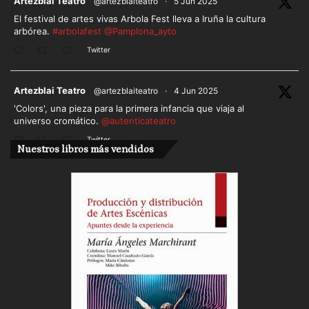
ar
Artezblai Teatro
@artezblaiteatro
·
5 Jun 2025
El festival de artes vivas Arbola Fest lleva a Iruña la cultura
arbórea.
#arbolafest
@Pamplona_ayto
Twitter
ar
Artezblai Teatro
@artezblaiteatro
·
4 Jun 2025
'Colors', una pieza para la primera infancia que viaja al
universo cromático.
@autenticateatro
Twitter
Nuestros libros más vendidos
Cargar más