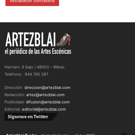
Restablecer contraseña
Hernani, 9 bajo | 48003 – Bilbao
Teléfono: 944 795 287
Dirección:
direccion@artezblai.com
Redacción:
artez@artezblai.com
Publicidad:
difusion@artezblai.com
Editorial:
editorial@artezblai.com
Síguenos en Twitter