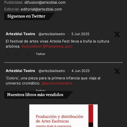
Publicidad:
difusion@artezblai.com
Editorial:
editorial@artezblai.com
Síguenos en Twitter
ar
Artezblai Teatro
@artezblaiteatro
·
5 Jun 2025
El festival de artes vivas Arbola Fest lleva a Iruña la cultura
arbórea.
#arbolafest
@Pamplona_ayto
Twitter
ar
Artezblai Teatro
@artezblaiteatro
·
4 Jun 2025
'Colors', una pieza para la primera infancia que viaja al
universo cromático.
@autenticateatro
Twitter
Nuestros libros más vendidos
Cargar más