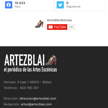
15.023
0
Fans
Seguidores
Hernani, 9 bajo | 48003 – Bilbao
Teléfono: 944 795 287
Dirección:
direccion@artezblai.com
Redacción:
artez@artezblai.com