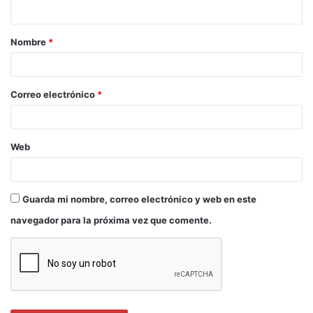
existenciales la ha acercado a diversas disciplinas
artísticas que se encuentra explorando en la
actualidad.
Nombre
*
Correo electrónico
*
Web
Guarda mi nombre, correo electrónico y web en este
navegador para la próxima vez que comente.