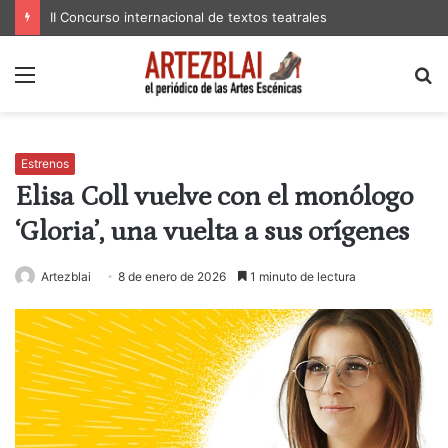
II Concurso internacional de textos teatrales
Menú
B
p
Estrenos
Elisa Coll vuelve con el monólogo
‘Gloria’, una vuelta a sus orígenes
Artezblai
8 de enero de 2026
1 minuto de lectura