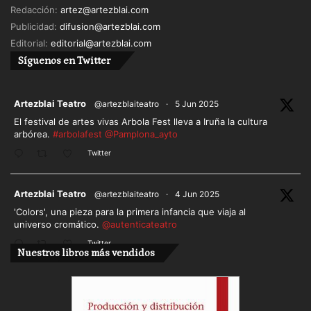
Redacción:
artez@artezblai.com
Publicidad:
difusion@artezblai.com
Editorial:
editorial@artezblai.com
Síguenos en Twitter
ar
Artezblai Teatro
@artezblaiteatro
·
5 Jun 2025
El festival de artes vivas Arbola Fest lleva a Iruña la cultura
arbórea.
#arbolafest
@Pamplona_ayto
Twitter
ar
Artezblai Teatro
@artezblaiteatro
·
4 Jun 2025
'Colors', una pieza para la primera infancia que viaja al
universo cromático.
@autenticateatro
Twitter
Nuestros libros más vendidos
Cargar más