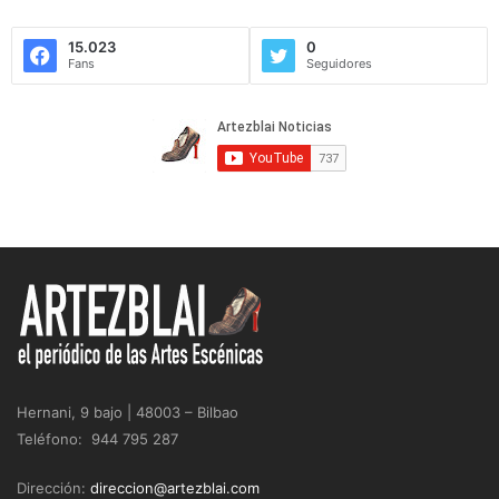
15.023
0
Fans
Seguidores
Hernani, 9 bajo | 48003 – Bilbao
Teléfono: 944 795 287
Dirección:
direccion@artezblai.com