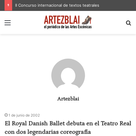
II Concurso internacional de textos teatrales
Menú
B
p
Artezblai
1 de junio de 2002
El Royal Danish Ballet debuta en el Teatro Real
con dos legendarias coreografía