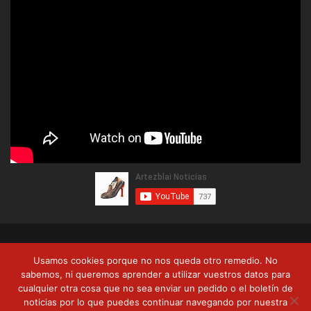
© Copyright 2026, Artezblai. Todos los derechos reservados |
Usamos cookies porque no nos queda otro remedio. No
Política de privacidad
Términos y condiciones
Formas de pago
sabemos, ni queremos aprender a utilizar vuestros datos para
cualquier otra cosa que no sea enviar un pedido o el boletín de
Envíos y devoluciones
noticias por lo que puedes continuar navegando por nuestra