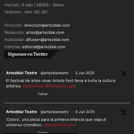
Hernani, 9 bajo | 48003 – Bilbao
Teléfono: 944 795 287
Dirección:
direccion@artezblai.com
Redacción:
artez@artezblai.com
Publicidad:
difusion@artezblai.com
Editorial:
editorial@artezblai.com
Síguenos en Twitter
ar
Artezblai Teatro
@artezblaiteatro
·
5 Jun 2025
El festival de artes vivas Arbola Fest lleva a Iruña la cultura
arbórea.
#arbolafest
@Pamplona_ayto
Twitter
ar
Artezblai Teatro
@artezblaiteatro
·
4 Jun 2025
'Colors', una pieza para la primera infancia que viaja al
universo cromático.
@autenticateatro
Twitter