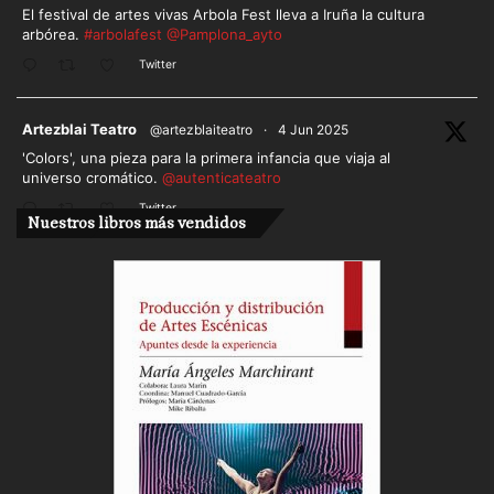
El festival de artes vivas Arbola Fest lleva a Iruña la cultura
arbórea.
#arbolafest
@Pamplona_ayto
Twitter
ar
Artezblai Teatro
@artezblaiteatro
·
4 Jun 2025
'Colors', una pieza para la primera infancia que viaja al
universo cromático.
@autenticateatro
Twitter
Nuestros libros más vendidos
Cargar más