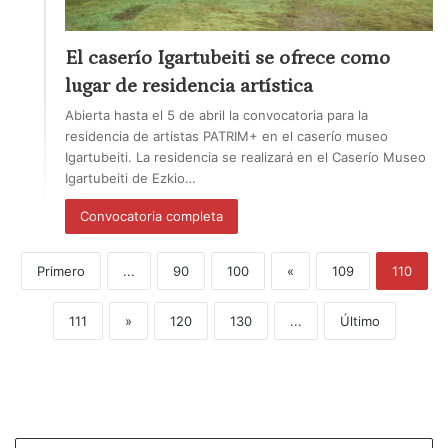
El caserío Igartubeiti se ofrece como
lugar de residencia artística
Abierta hasta el 5 de abril la convocatoria para la
residencia de artistas PATRIM+ en el caserío museo
Igartubeiti. La residencia se realizará en el Caserío Museo
Igartubeiti de Ezkio…
Convocatoria completa
Primero
...
90
100
«
109
110
111
»
120
130
...
Último