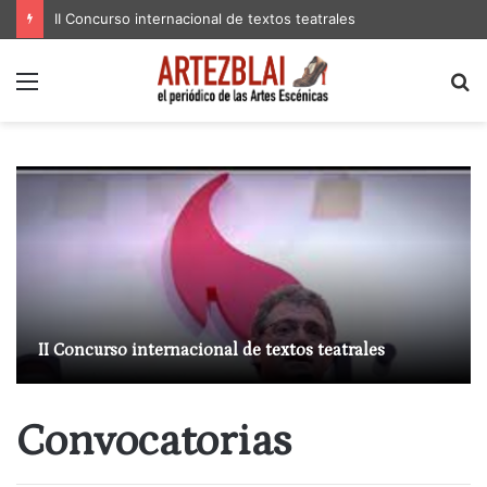
II Concurso internacional de textos teatrales
Menú
B
p
II Concurso internacional de textos teatrales
Convocatorias