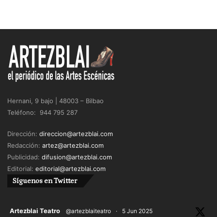
Hernani, 9 bajo | 48003 – Bilbao
Teléfono: 944 795 287
Dirección:
direccion@artezblai.com
Redacción:
artez@artezblai.com
Publicidad:
difusion@artezblai.com
Editorial:
editorial@artezblai.com
Síguenos en Twitter
ar
Artezblai Teatro
@artezblaiteatro
·
5 Jun 2025