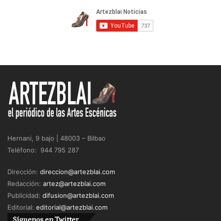
Hernani, 9 bajo | 48003 – Bilbao
Teléfono: 944 795 287
Dirección:
direccion@artezblai.com
Redacción:
artez@artezblai.com
Publicidad:
difusion@artezblai.com
Editorial:
editorial@artezblai.com
Síguenos en Twitter