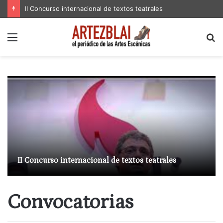
II Concurso internacional de textos teatrales
Menú
B
p
II Concurso internacional de textos teatrales
Convocatorias