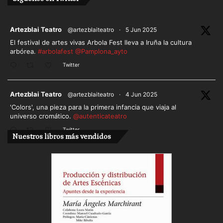
ar
Artezblai Teatro
@artezblaiteatro
·
5 Jun 2025
El festival de artes vivas Arbola Fest lleva a Iruña la cultura
arbórea.
#arbolafest
@Pamplona_ayto
Twitter
ar
Artezblai Teatro
@artezblaiteatro
·
4 Jun 2025
'Colors', una pieza para la primera infancia que viaja al
universo cromático.
@autenticateatro
Twitter
Nuestros libros más vendidos
Cargar más