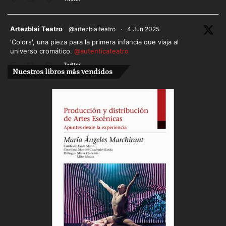
ar
Artezblai Teatro
@artezblaiteatro
·
4 Jun 2025
'Colors', una pieza para la primera infancia que viaja al
universo cromático.
@autenticateatro
Twitter
Nuestros libros más vendidos
Cargar más