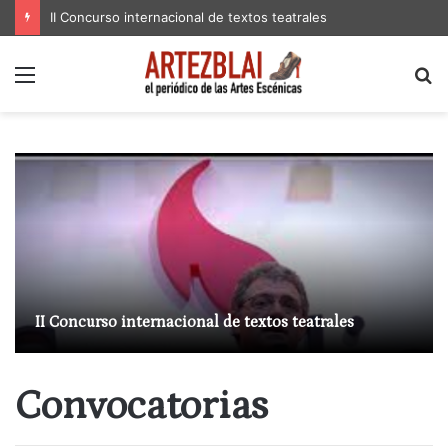
II Concurso internacional de textos teatrales
Menú
B
p
II Concurso internacional de textos teatrales
Convocatorias