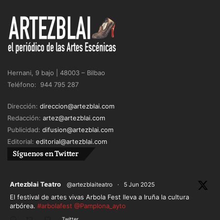
Hernani, 9 bajo | 48003 – Bilbao
Teléfono: 944 795 287
Dirección:
direccion@artezblai.com
Redacción:
artez@artezblai.com
Publicidad:
difusion@artezblai.com
Editorial:
editorial@artezblai.com
Síguenos en Twitter
ar
Artezblai Teatro
@artezblaiteatro
·
5 Jun 2025
El festival de artes vivas Arbola Fest lleva a Iruña la cultura
arbórea.
#arbolafest
@Pamplona_ayto
Twitter