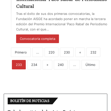
Cultural
Tras el éxito de sus dos primeras convocatorias, la
Fundación AISGE ha acordado poner en marcha la tercera
edición del Premio Internacional ‘Paco Rabal’ de Periodismo
Cultural, con el que…
Convocatoria completa
Primero
...
220
230
«
232
233
234
»
240
...
Último
BOLETÍN DE NOTICIAS