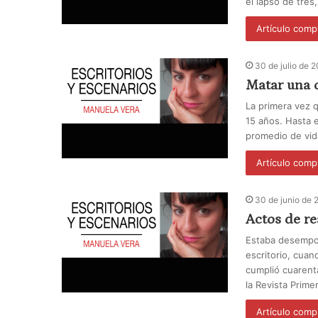
el lapso de tres
Artículo comp
30 de julio de 
Matar una 
La primera vez 
15 años. Hasta 
promedio de vid
Artículo comp
30 de junio de 
Actos de re
Estaba desempol
escritorio, cuan
cumplió cuarent
la Revista Prime
Artículo comp