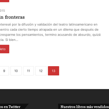
2015
in fronteras
eresé por la difusión y validación del teatro latinoamericano en
entro cada cierto tiempo atrapada en un dilema que después de
resparme los pensamientos, termino acusando de absurdo, quizá
ia. Si bien…
leto
9
10
11
12
13
s en Twitter
Nuestros libros más vendidos