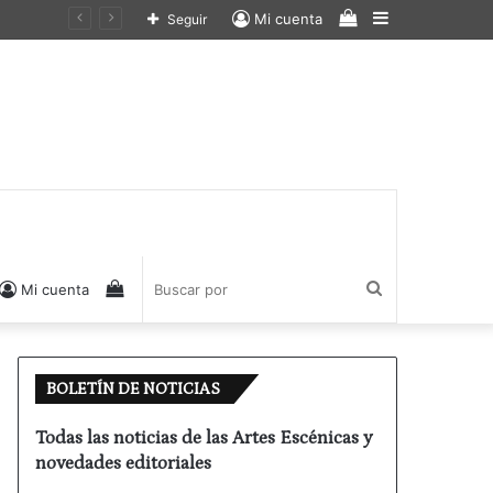
Ver
Barra
Mi cuenta
Seguir
carrito
lateral
de
compras
Ver
Buscar
Mi cuenta
carrito
por
BOLETÍN DE NOTICIAS
de
Todas las noticias de las Artes Escénicas y
novedades editoriales
compras