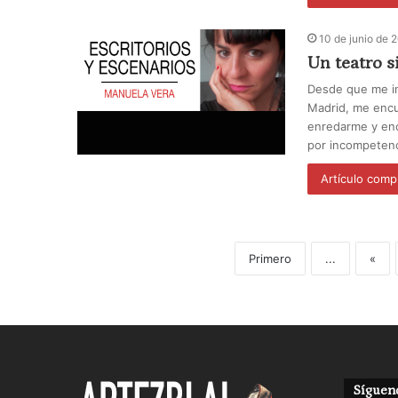
10 de junio de 
Un teatro s
Desde que me int
Madrid, me encu
enredarme y enc
por incompetenc
Artículo comp
Primero
...
«
Sígueno