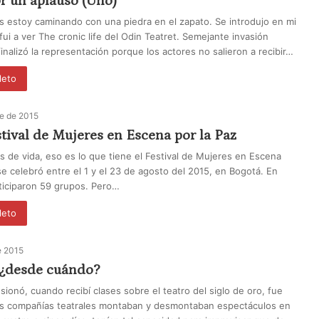
r un aplauso (Uno)
 estoy caminando con una piedra en el zapato. Se introdujo en mi
ui a ver The cronic life del Odin Teatret. Semejante invasión
inalizó la representación porque los actores no salieron a recibir…
leto
re de 2015
tival de Mujeres en Escena por la Paz
s de vida, eso es lo que tiene el Festival de Mujeres en Escena
se celebró entre el 1 y el 23 de agosto del 2015, en Bogotá. En
rticiparon 59 grupos. Pero…
leto
e 2015
 ¿desde cuándo?
sionó, cuando recibí clases sobre el teatro del siglo de oro, fue
as compañías teatrales montaban y desmontaban espectáculos en