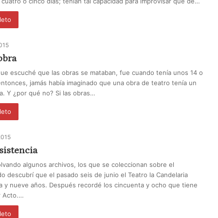
, cuatro o cinco días; tenían tal capacidad para improvisar que de…
leto
2015
obra
que escuché que las obras se mataban, fue cuando tenía unos 14 o
entonces, jamás había imaginado que una obra de teatro tenía un
a. Y ¿por qué no? Si las obras…
leto
2015
sistencia
vando algunos archivos, los que se coleccionan sobre el
do descubrí que el pasado seis de junio el Teatro la Candelaria
a y nueve años. Después recordé los cincuenta y ocho que tiene
r Acto.…
leto