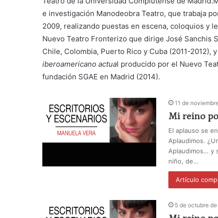
Teatro de la Universidad Complutense de Madrid.Mi
e investigación Manodeobra Teatro, que trabaja por
2009, realizando puestas en escena, coloquios y l
Nuevo Teatro Fronterizo que dirige José Sanchis S
Chile, Colombia, Puerto Rico y Cuba (2011-2012), 
iberoamericano actua
l producido por el Nuevo Tea
fundación SGAE en Madrid (2014).
11 de noviembr
Mi reino po
El aplauso se en
Aplaudimos. ¿Un
Aplaudimos… y s
niño, de…
Artículo comp
5 de octubre de