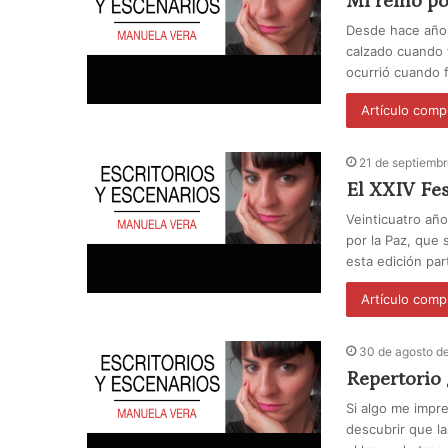
Mi reino po
Desde hace años
calzado cuando f
ocurrió cuando f
Artículo comp
21 de septiemb
El XXIV Fes
Veinticuatro año
por la Paz, que 
esta edición pa
Artículo comp
30 de agosto d
Repertorio
Si algo me impre
descubrir que l