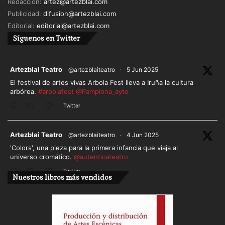
Redacción:
artez@artezblai.com
Publicidad:
difusion@artezblai.com
Editorial:
editorial@artezblai.com
Síguenos en Twitter
ar
Artezblai Teatro
@artezblaiteatro
·
5 Jun 2025
El festival de artes vivas Arbola Fest lleva a Iruña la cultura
arbórea.
#arbolafest
@Pamplona_ayto
Twitter
ar
Artezblai Teatro
@artezblaiteatro
·
4 Jun 2025
'Colors', una pieza para la primera infancia que viaja al
universo cromático.
@autenticateatro
Twitter
Nuestros libros más vendidos
Cargar más