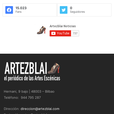
15.023
0
Fans
Seguidores
Hernani, 9 bajo | 48003 – Bilbao
Teléfono: 944 795 287
Dirección:
direccion@artezblai.com