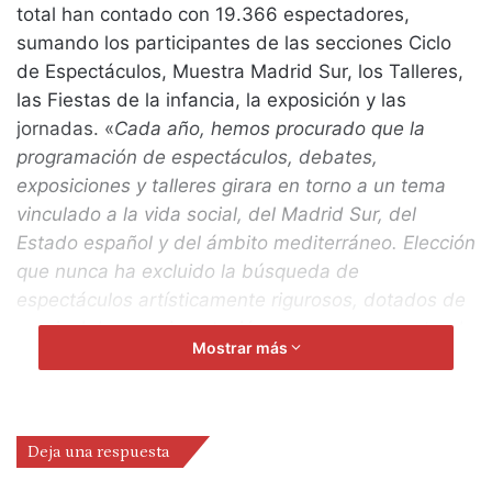
total han contado con 19.366 espectadores,
sumando los participantes de las secciones Ciclo
de Espectáculos, Muestra Madrid Sur, los Talleres,
las Fiestas de la infancia, la exposición y las
jornadas. «
Cada año, hemos procurado que la
programación de espectáculos, debates,
exposiciones y talleres girara en torno a un tema
vinculado a la vida social, del Madrid Sur, del
Estado español y del ámbito mediterráneo. Elección
que nunca ha excluido la búsqueda de
espectáculos artísticamente rigurosos, dotados de
un nivel de experimentación, capaces, por tanto, de
Mostrar más
enriquecer a un tiempo la sensibilidad y el juicio
crítico, en el orden escénico y en el social.
Cuando este año, empujados por la realidad
política, estatal y mundial, decidimos acogernos al
Deja una respuesta
título de La rebelión de la ética, nos planteamos de