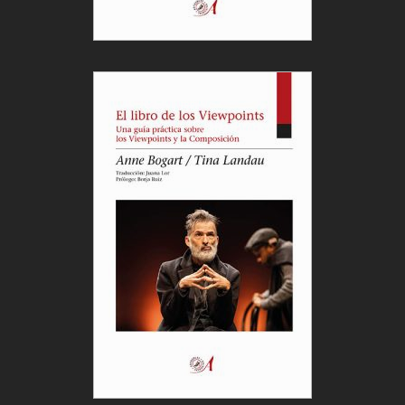
Granada); Ignacio Amestoy (Dramaturgo y
periodista); Carlos Carnero (Diputado del
Parlamento Europeo); Carlos Hernández
(Corresponsal de guerra) y Enzo Corman
(Dramaturgo y escritor).
11.- El afianzamiento del Festival por el nivel de
respuesta ya señalado, por el cumplimiento de los
compromisos contraídos por los municipios y por el
incremento de participación del Ayuntamiento de
Parla. En este sentido, señalar que el Festival
espera la reincorporación de Móstoles para su
próxima edición
«.