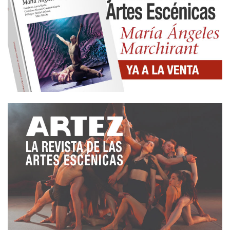
3.- Atención de los medios de comunicación, que
han subrayado la personalidad del Festival,
reflejando siempre su rigor estético y sus objetivos
sociales.
4.- Ampliación del ámbito del Premio para Textos
Teatrales. La voluntad de servir a todo el teatro de
la Comunidad de Madrid ha supuesto, en el III
Premio, el incremento de las obras presentadas y
la previsible participación de algunos autores de
reconocidos méritos. Ratificando esta presunción el
Premio, en esta edición, lo obtuvo Manuel
Cardeñas, titulado por la RESAD, con una sólida
experiencia teatral como actor, director, autor y
animador de iniciativas teatrales.
Haciendo uso de la opción establecida en las
Bases del Premio y a la vista de las circunstancias