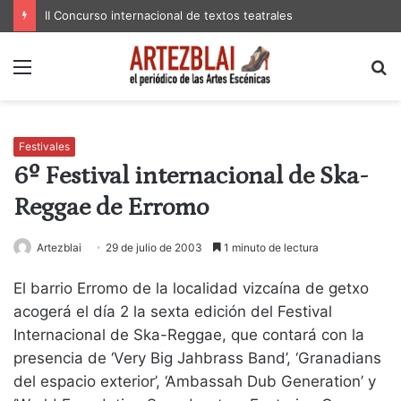
II Concurso internacional de textos teatrales
Menú
B
p
Festivales
6º Festival internacional de Ska-
Reggae de Erromo
Artezblai
29 de julio de 2003
1 minuto de lectura
El barrio Erromo de la localidad vizcaína de getxo
acogerá el día 2 la sexta edición del Festival
Internacional de Ska-Reggae, que contará con la
presencia de ‘Very Big Jahbrass Band’, ‘Granadians
del espacio exterior’, ‘Ambassah Dub Generation’ y