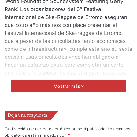
‘World Foundation Soundsystem Featuring Gerry
Rank’. Los organizadores del 6º Festival
internacional de Ska-Reggae de Erromo aseguran
que «otro año más nos complace presentar el
Festival Internacional de Ska-reggae de Erromo,
que a pesar de las dificultades tanto economicas
como de infraestructura», cumple este año su sexta
edición. Esas dificultades «nos han obligado a
hacer un esfuerzo extra para completar un cartel
que este año esperamos sea otra gran fiesta para
los amantes de los sonidos jamaicanos». Sin repetir
Mostrar más
banda, condición autoimpuesta por los
organizadores, y manteniendo la calidad de años
anteriores, en la presente edición se reunirán más
de 40 músicos para hacer pasar otra noche de
Deja una respuesta
reggae, ska, ragga y otras tendencias, todo ello
organizado solo con el dinero que la Comision de
Tu dirección de correo electrónico no será publicada.
Los campos
obligatorios están marcados con
*
fiestas del barrio de Erromo consigue recaudar