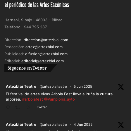
Hernani, 9 bajo | 48003 – Bilbao
Teléfono: 944 795 287
Dirección:
direccion@artezblai.com
Redacción:
artez@artezblai.com
Publicidad:
difusion@artezblai.com
Editorial:
editorial@artezblai.com
Síguenos en Twitter
ar
Artezblai Teatro
@artezblaiteatro
·
5 Jun 2025
El festival de artes vivas Arbola Fest lleva a Iruña la cultura
arbórea.
#arbolafest
@Pamplona_ayto
Twitter
ar
Artezblai Teatro
@artezblaiteatro
·
4 Jun 2025