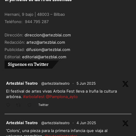
Hernani, 9 bajo | 48003 – Bilbao
Teléfono: 944 795 287
Dirección:
direccion@artezblai.com
Redacción:
artez@artezblai.com
Publicidad:
difusion@artezblai.com
Editorial:
editorial@artezblai.com
Síguenos en Twitter
ar
Artezblai Teatro
@artezblaiteatro
·
5 Jun 2025
El festival de artes vivas Arbola Fest lleva a Iruña la cultura
arbórea.
#arbolafest
@Pamplona_ayto
Twitter
ar
Artezblai Teatro
@artezblaiteatro
·
4 Jun 2025
'Colors', una pieza para la primera infancia que viaja al