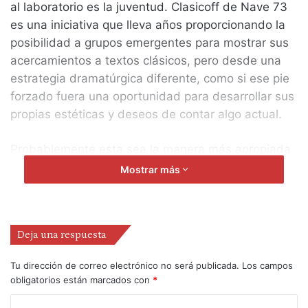
al laboratorio es la juventud. Clasicoff de Nave 73
es una iniciativa que lleva años proporcionando la
posibilidad a grupos emergentes para mostrar sus
acercamientos a textos clásicos, pero desde una
estrategia dramatúrgica diferente, como si ese pie
forzado fuera una oportunidad para desarrollar sus
propias estéticas y deseos de contar algo actual.
Probablemente esta sea la manera más apropiada
para hacer de los clásicos algo contemporáneo,
Mostrar más
aunque en nuestros años de ojeador, hemos visto
demasiadas atrocidades para no mostrar nuestras
reticencias y suspicacias. Y por estadística
Deja una respuesta
podemos asegurar que no somos agoreros, sino
que es muy posible que en este mercado teatral
Tu dirección de correo electrónico no será publicada.
Los campos
actual tan enmarañado y angustioso, intentar
obligatorios están marcados con
*
apuntarse a todo aquello que les puede dar un