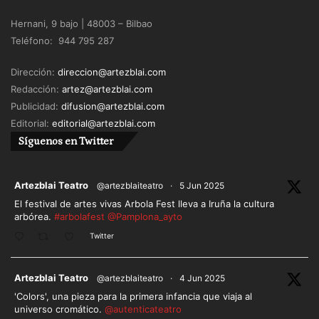
Hernani, 9 bajo | 48003 – Bilbao
Teléfono: 944 795 287
Dirección:
direccion@artezblai.com
Redacción:
artez@artezblai.com
Publicidad:
difusion@artezblai.com
Editorial:
editorial@artezblai.com
Síguenos en Twitter
ar
Artezblai Teatro
@artezblaiteatro
·
5 Jun 2025
El festival de artes vivas Arbola Fest lleva a Iruña la cultura
arbórea.
#arbolafest
@Pamplona_ayto
Twitter
ar
Artezblai Teatro
@artezblaiteatro
·
4 Jun 2025
'Colors', una pieza para la primera infancia que viaja al
universo cromático.
@autenticateatro