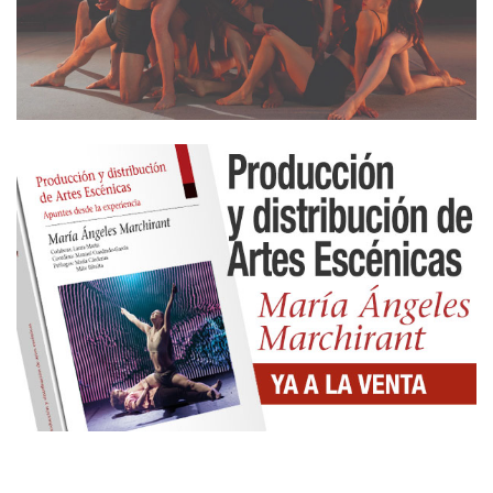
mixtos. La obra ganadora, una deliciosa y
milimétrica pieza taiwanesa, era una muestra
maestra en esta percepción, ella era una suerte de
ángel que transmitía hasta en la inmovilidad, él, un
magnífico acompañante y portor.
En un certamen de estas características al que se
presentan numerosas propuestas de todo el
mundo, el equipo seleccionador marca de manera
clara sus preferencias y por ello sentimos a lo largo
de las catorce coreografías una suerte de
uniformidad que nos llevaba a pronunciar una idea
que en ocasiones era recibida como un insulto, al
calificar algunas coreografías como retóricas. Casi
todas eran muy ombliguistas, muy íntimas, sin
apenas pensar en el público, donde había más
contorsionismo que baile, en donde la concepción