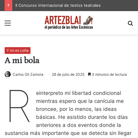
II Concurso internacional de textos teatrales
Menú
B
p
Y no es coña
A mi bola
Carlos Gil Zamora
28 de julio de 2025
3 minutos de lectura
R
einterpreto mi libertad condicional
mientras espero que la canícula me
broncee, por lo menos, las ideas
básicas. He asistido durante los días
anteriores a dos eventos donde la
sustancia más importante que se detecta sin llegar