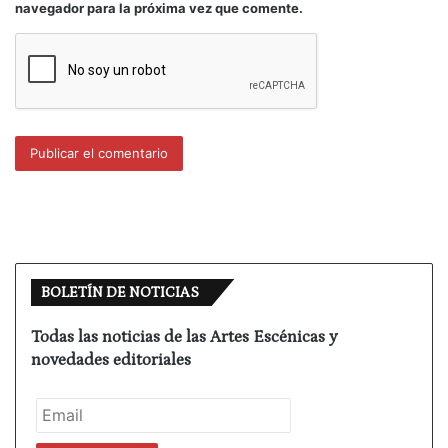
navegador para la próxima vez que comente.
presenciadas y eso, se debe aplaudir y tener muy
en cuenta.
Mi otro baño de emociones, belleza y juventud lo
tuve en la 24 edición del Certamen Internacional
Coreográfico Burgos-Nueva York, del que tienen
cumplida información de su resultado final en este
medio. A concurso entraron catorce coreografías
de no más de diez minutos, pero tuvimos la suerte
de ver dos más para iniciar las sesiones y para
finalizarlas, además de asistir a ver los trabajos de
BOLETÍN DE NOTICIAS
los talleres que tienen lugar dentro de este magno
festival burgalés de importante trascendencia.
Todas las noticias de las Artes Escénicas y
novedades editoriales
Uno que mira siempre mal, no ve lo sustantivo, sino
lo anecdótico, o quizás, no tanto, porque una de las
cosas que me sorprendió más es que muchos de