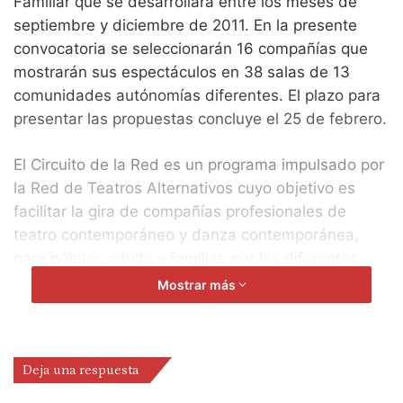
Familiar que se desarrollará entre los meses de
septiembre y diciembre de 2011. En la presente
convocatoria se seleccionarán 16 compañías que
mostrarán sus espectáculos en 38 salas de 13
comunidades autónomías diferentes. El plazo para
presentar las propuestas concluye el 25 de febrero.
El Circuito de la Red es un programa impulsado por
la Red de Teatros Alternativos cuyo objetivo es
facilitar la gira de compañías profesionales de
teatro contemporáneo y danza contemporánea,
para público adulto y familiar, por las diferentes
salas y teatros asociados. Está dirigido a
Mostrar más
compañías cuyo ámbito de investigación está
centrado en las nuevas tendencias escénicas que,
por sus características, no suelen ser incluidas en
Deja una respuesta
la… distribución escénica convencional.