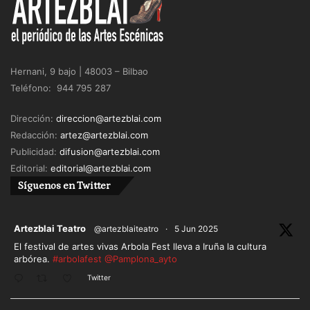
Hernani, 9 bajo | 48003 – Bilbao
Teléfono: 944 795 287
Dirección:
direccion@artezblai.com
Redacción:
artez@artezblai.com
Publicidad:
difusion@artezblai.com
Editorial:
editorial@artezblai.com
Síguenos en Twitter
ar
Artezblai Teatro
@artezblaiteatro
·
5 Jun 2025
El festival de artes vivas Arbola Fest lleva a Iruña la cultura
arbórea.
#arbolafest
@Pamplona_ayto
Twitter