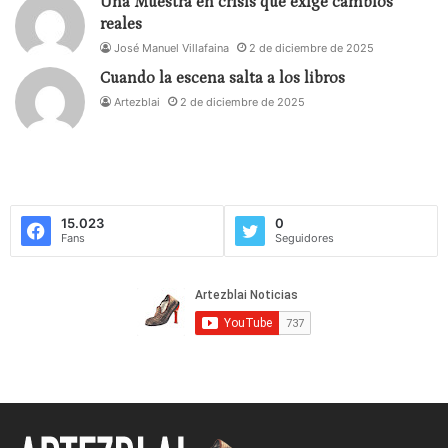
Una Muestra en crisis que exige cambios
reales
José Manuel Villafaina
2 de diciembre de 2025
Cuando la escena salta a los libros
Artezblai
2 de diciembre de 2025
15.023
0
Fans
Seguidores