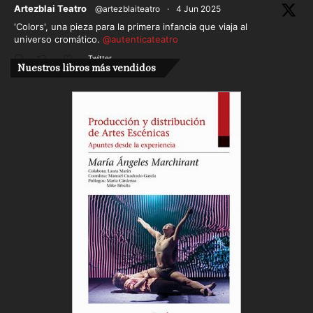
ar
Artezblai Teatro
@artezblaiteatro
·
4 Jun 2025
'Colors', una pieza para la primera infancia que viaja al
universo cromático.
@autenticateatro
Twitter
Nuestros libros más vendidos
Cargar más