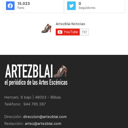
15.023
0
Fans
Seguidores
Hernani, 9 bajo | 48003 – Bilbao
Teléfono: 944 795 287
Dirección:
direccion@artezblai.com
Redacción:
artez@artezblai.com