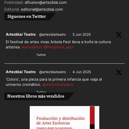
Publicidad:
difusion@artezblai.com
Editorial:
editorial@artezblai.com
Síguenos en Twitter
ar
Artezblai Teatro
@artezblaiteatro
·
5 Jun 2025
El festival de artes vivas Arbola Fest lleva a Iruña la cultura
arbórea.
#arbolafest
@Pamplona_ayto
Twitter
ar
Artezblai Teatro
@artezblaiteatro
·
4 Jun 2025
'Colors', una pieza para la primera infancia que viaja al
universo cromático.
@autenticateatro
Twitter
Nuestros libros más vendidos
Cargar más