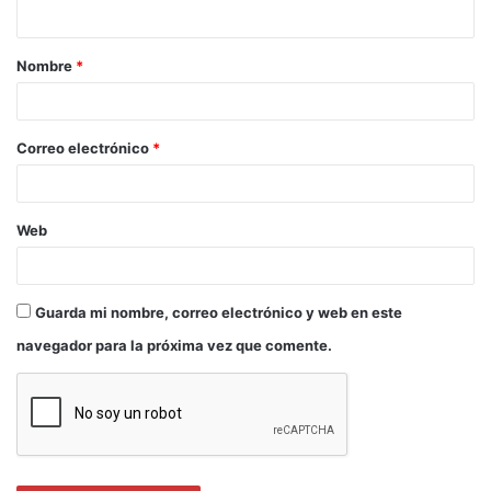
aplauso del público, que se concederá a aquel
espectáculo que haya cosechado un mayor
Nombre
*
respaldo del público, sustentado en la masiva
asistencia de espectadores y su permanencia en
cartelera, y el Premio Max aficionado o de carácter
Correo electrónico
*
social, que engloba proyectos a favor de la
integración y la proyección social y a compañías
aficionadas con una sobresaliente contribución en
Web
el sector.
Por último, aquellos creadores o creadoras que
Guarda mi nombre, correo electrónico y web en este
participen en la categoría de Mejor autoría
navegador para la próxima vez que comente.
revelación podrán competir también por la Mejor
autoría teatral o la Mejor coreografía.
Premio Max aficionado o de carácter social 2026:
Convocatoria abierta