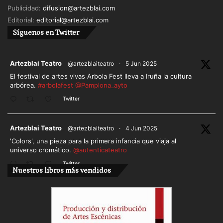
Publicidad:
difusion@artezblai.com
Editorial:
editorial@artezblai.com
Síguenos en Twitter
ar
Artezblai Teatro
@artezblaiteatro
·
5 Jun 2025
El festival de artes vivas Arbola Fest lleva a Iruña la cultura
arbórea.
#arbolafest
@Pamplona_ayto
Twitter
ar
Artezblai Teatro
@artezblaiteatro
·
4 Jun 2025
'Colors', una pieza para la primera infancia que viaja al
universo cromático.
@autenticateatro
Twitter
Nuestros libros más vendidos
Cargar más