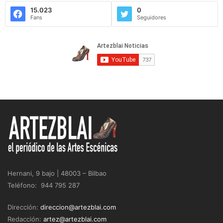
15.023
0
Fans
Seguidores
Hernani, 9 bajo | 48003 – Bilbao
Teléfono: 944 795 287
Dirección:
direccion@artezblai.com
Redacción:
artez@artezblai.com