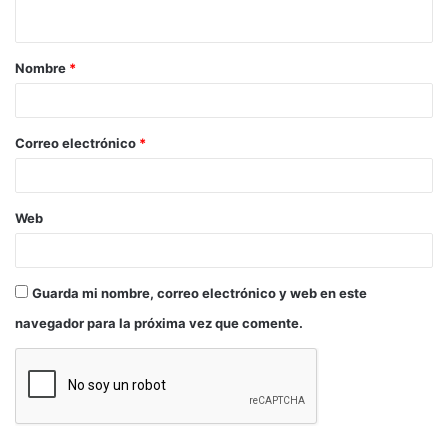
engaño puede conseguir el amor que necesita y se
vuelve adicta a mentir compulsivamente.
Nombre
*
En esta historia coming of age que puede conectar
con todo un colectivo que busca encontrar su lugar
Correo electrónico
*
en el mundo, Diana se encontrará delante de la
problemática de hacerse mayor y se enfrentará a lo
que le da más miedo: la confrontación con su
Web
madre.
Guarda mi nombre, correo electrónico y web en este
navegador para la próxima vez que comente.