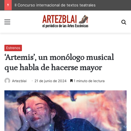
II Concurso internacional de textos teatrales
Menú
B
p
Estrenos
‘Artemis’, un monólogo musical
que habla de hacerse mayor
Artezblai
21 de junio de 2024
1 minuto de lectura