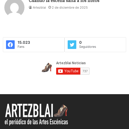
Cuando la escena salta a los libros
Artezblai
2 de diciembre de 2025
15.023
0
Fans
Seguidores