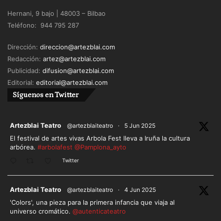
Hernani, 9 bajo | 48003 – Bilbao
Teléfono: 944 795 287
Dirección:
direccion@artezblai.com
Redacción:
artez@artezblai.com
Publicidad:
difusion@artezblai.com
Editorial:
editorial@artezblai.com
Síguenos en Twitter
ar
Artezblai Teatro
@artezblaiteatro
·
5 Jun 2025
El festival de artes vivas Arbola Fest lleva a Iruña la cultura
arbórea.
#arbolafest
@Pamplona_ayto
Twitter
ar
Artezblai Teatro
@artezblaiteatro
·
4 Jun 2025
'Colors', una pieza para la primera infancia que viaja al
universo cromático.
@autenticateatro