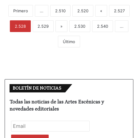
Primero
...
2.510
2.520
«
2.527
2.528
2.529
»
2.530
2.540
...
Último
BOLETÍN DE NOTICIAS
Todas las noticias de las Artes Escénicas y
novedades editoriales