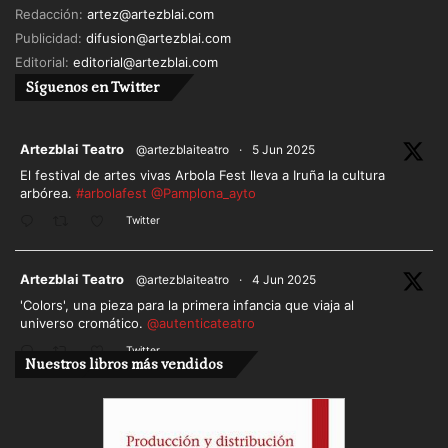
Redacción:
artez@artezblai.com
Publicidad:
difusion@artezblai.com
Editorial:
editorial@artezblai.com
Síguenos en Twitter
ar
Artezblai Teatro
@artezblaiteatro
·
5 Jun 2025
El festival de artes vivas Arbola Fest lleva a Iruña la cultura
arbórea.
#arbolafest
@Pamplona_ayto
Twitter
ar
Artezblai Teatro
@artezblaiteatro
·
4 Jun 2025
'Colors', una pieza para la primera infancia que viaja al
universo cromático.
@autenticateatro
Twitter
Nuestros libros más vendidos
Cargar más