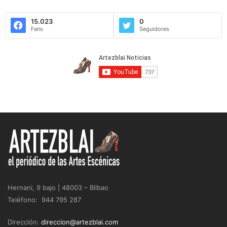
15.023
0
Fans
Seguidores
Hernani, 9 bajo | 48003 – Bilbao
Teléfono: 944 795 287
Dirección:
direccion@artezblai.com