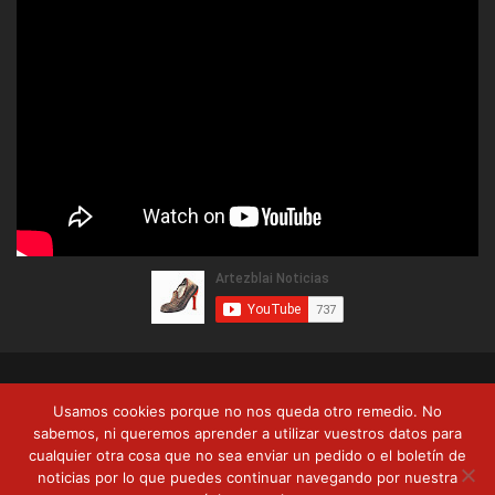
© Copyright 2026, Artezblai. Todos los derechos reservados |
Usamos cookies porque no nos queda otro remedio. No
Política de privacidad
Términos y condiciones
Formas de pago
sabemos, ni queremos aprender a utilizar vuestros datos para
cualquier otra cosa que no sea enviar un pedido o el boletín de
Envíos y devoluciones
noticias por lo que puedes continuar navegando por nuestra