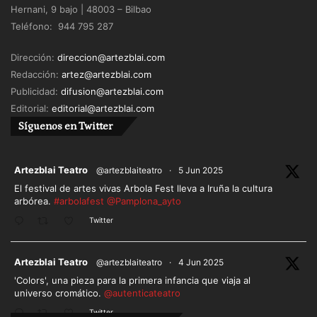
Hernani, 9 bajo | 48003 – Bilbao
Teléfono: 944 795 287
Dirección:
direccion@artezblai.com
Redacción:
artez@artezblai.com
Publicidad:
difusion@artezblai.com
Editorial:
editorial@artezblai.com
Síguenos en Twitter
ar
Artezblai Teatro
@artezblaiteatro
·
5 Jun 2025
El festival de artes vivas Arbola Fest lleva a Iruña la cultura
arbórea.
#arbolafest
@Pamplona_ayto
Twitter
ar
Artezblai Teatro
@artezblaiteatro
·
4 Jun 2025
'Colors', una pieza para la primera infancia que viaja al
universo cromático.
@autenticateatro
Twitter