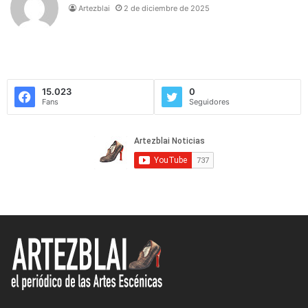
Artezblai
2 de diciembre de 2025
15.023
0
Fans
Seguidores