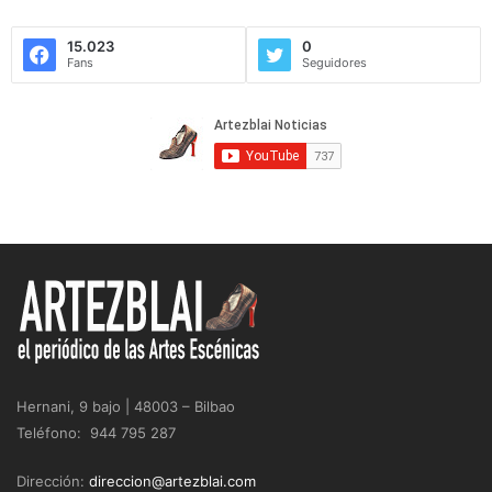
15.023
0
Fans
Seguidores
Hernani, 9 bajo | 48003 – Bilbao
Teléfono: 944 795 287
Dirección:
direccion@artezblai.com