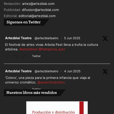
Redacción:
artez@artezblai.com
Publicidad:
difusion@artezblai.com
Editorial:
editorial@artezblai.com
Síguenos en Twitter
ar
Artezblai Teatro
@artezblaiteatro
·
5 Jun 2025
El festival de artes vivas Arbola Fest lleva a Iruña la cultura
arbórea.
#arbolafest
@Pamplona_ayto
Twitter
ar
Artezblai Teatro
@artezblaiteatro
·
4 Jun 2025
'Colors', una pieza para la primera infancia que viaja al
universo cromático.
@autenticateatro
Twitter
Nuestros libros más vendidos
Cargar más