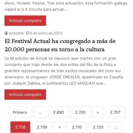
disco, titulado 'Hepta'. Tras esta actuación, esta formación gallega
viajará el a A Coruña para actuar…
Artículo completo
Artezblai
9 de enero de 2002
El Festival Actual ha congregado a más de
20.000 personas en torno a la cultura
La XII edición de Actual se clausuró ayer martes con un gran
concierto que trajo desde las dos orillas del Río de la Plata a
grandes representantes de tres estilos musicales del cono sur
americano: el uruguayo JORGE DREXLER, apadrinado en España
por Joaquín Sabina, el polifacético LEO MASLIAH que…
Artículo completo
Primero
...
2.690
2.700
«
2.707
2.708
2.709
»
2.710
2.720
...