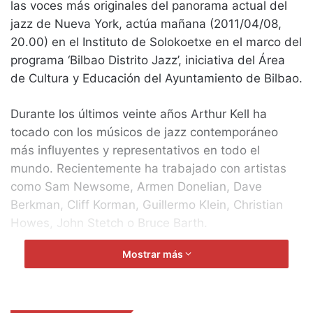
las voces más originales del panorama actual del
jazz de Nueva York, actúa mañana (2011/04/08,
20.00) en el Instituto de Solokoetxe en el marco del
programa ‘Bilbao Distrito Jazz’, iniciativa del Área
de Cultura y Educación del Ayuntamiento de Bilbao.
Durante los últimos veinte años Arthur Kell ha
tocado con los músicos de jazz contemporáneo
más influyentes y representativos en todo el
mundo. Recientemente ha trabajado con artistas
como Sam Newsome, Armen Donelian, Dave
Berkman, Cliff Korman, Guillermo Klein, Christian
Howes, John Stetch o Bruce Barth.
Mostrar más
El programa ‘Bilbao Distrito Jazz’ persigue diversos
objetivos, como difundir en los barrios de la ciudad
un género musical minoritario, contribuyendo a la