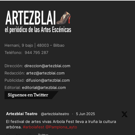
Hernani, 9 bajo | 48003 – Bilbao
Teléfono: 944 795 287
Dirección:
direccion@artezblai.com
Redacción:
artez@artezblai.com
Publicidad:
difusion@artezblai.com
Editorial:
editorial@artezblai.com
Síguenos en Twitter
ar
Artezblai Teatro
@artezblaiteatro
·
5 Jun 2025
El festival de artes vivas Arbola Fest lleva a Iruña la cultura
arbórea.
#arbolafest
@Pamplona_ayto