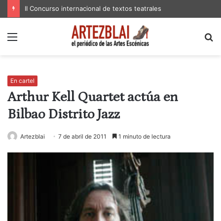
II Concurso internacional de textos teatrales
Menú
B
p
En cartel
Arthur Kell Quartet actúa en
Bilbao Distrito Jazz
Artezblai
7 de abril de 2011
1 minuto de lectura