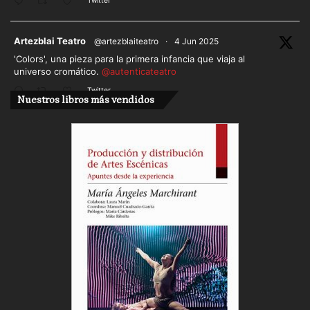
Twitter
ar
Artezblai Teatro
@artezblaiteatro
·
4 Jun 2025
'Colors', una pieza para la primera infancia que viaja al
universo cromático.
@autenticateatro
Twitter
Nuestros libros más vendidos
Cargar más