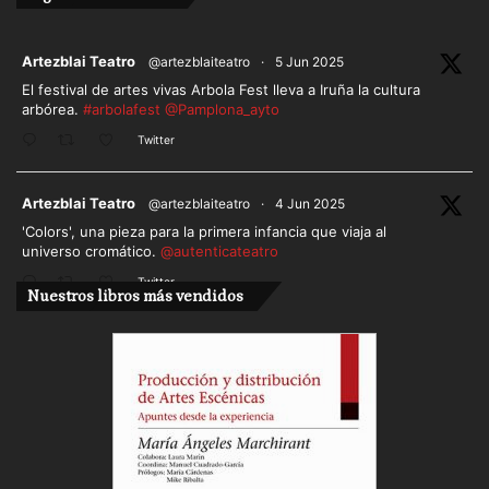
ar
Artezblai Teatro
@artezblaiteatro
·
5 Jun 2025
El festival de artes vivas Arbola Fest lleva a Iruña la cultura
arbórea.
#arbolafest
@Pamplona_ayto
Twitter
ar
Artezblai Teatro
@artezblaiteatro
·
4 Jun 2025
'Colors', una pieza para la primera infancia que viaja al
universo cromático.
@autenticateatro
Twitter
Nuestros libros más vendidos
Cargar más