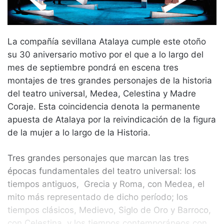
La compañía sevillana Atalaya cumple este otoño
su 30 aniversario motivo por el que a lo largo del
mes de septiembre pondrá en escena tres
montajes de tres grandes personajes de la historia
del teatro universal, Medea, Celestina y Madre
Coraje. Esta coincidencia denota la permanente
apuesta de Atalaya por la reivindicación de la figura
de la mujer a lo largo de la Historia.
Tres grandes personajes que marcan las tres
épocas fundamentales del teatro universal: los
tiempos antiguos, Grecia y Roma, con Medea, el
mito más representado de dicho período; los
tiempos clásicos, Medievo, Siglo de Oro y Barroco,
con Celestina, y los tiempos contemporáneos con