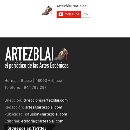
Hernani, 9 bajo | 48003 – Bilbao
Teléfono: 944 795 287
Dirección:
direccion@artezblai.com
Redacción:
artez@artezblai.com
Publicidad:
difusion@artezblai.com
Editorial:
editorial@artezblai.com
Síguenos en Twitter