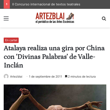
II Concurso internacional de textos teatrales
Menú
B
p
En cartel
Atalaya realiza una gira por China
con ‘Divinas Palabras’ de Valle-
Inclán
Artezblai
1 de septiembre de 2011
2 minutos de lectura