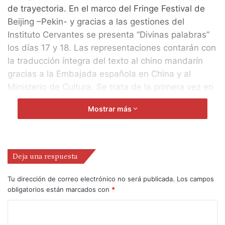
de trayectoria. En el marco del Fringe Festival de
Beijing –Pekin- y gracias a las gestiones del
Instituto Cervantes se presenta “Divinas palabras”
los días 17 y 18. Las representaciones contarán con
la traducción íntegra del texto al chino mandarín
gracias a la Embajada española en China y al
Ministerio de Cultura. Se trata de la primera vez en
que obra alguna de Valle-Inclán es representada en
Mostrar más
el país más poblado del planeta, y a la vez la
primera ocasión en que es traducido el autor
gallego al idioma oficial más hablado en el mundo.
Posteriormente el espectáculo viajará al Teatro
Deja una respuesta
Nacional de Taipei del 23 al 26 de septiembre. A
pesar del amplio aforo del mismo las localidades se
Tu dirección de correo electrónico no será publicada.
Los campos
obligatorios están marcados con
*
agotaron con dos meses de antelación. “Divinas
palabras” de Atalaya y “Urtain” de Animalario, dos
de las siete compañías españolas que ostentan el