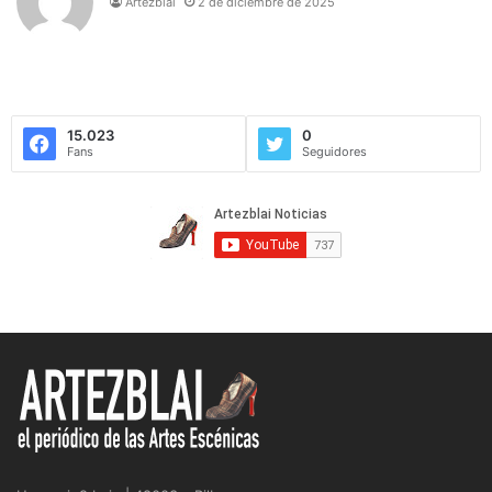
Artezblai
2 de diciembre de 2025
15.023
0
Fans
Seguidores