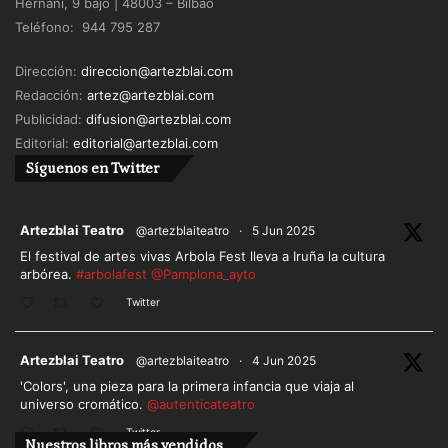
Hernani, 9 bajo | 48003 – Bilbao
Teléfono: 944 795 287
Dirección:
direccion@artezblai.com
Redacción:
artez@artezblai.com
Publicidad:
difusion@artezblai.com
Editorial:
editorial@artezblai.com
Síguenos en Twitter
ar
Artezblai Teatro
@artezblaiteatro
·
5 Jun 2025
El festival de artes vivas Arbola Fest lleva a Iruña la cultura
arbórea.
#arbolafest
@Pamplona_ayto
Twitter
ar
Artezblai Teatro
@artezblaiteatro
·
4 Jun 2025
'Colors', una pieza para la primera infancia que viaja al
universo cromático.
@autenticateatro
Twitter
Nuestros libros más vendidos