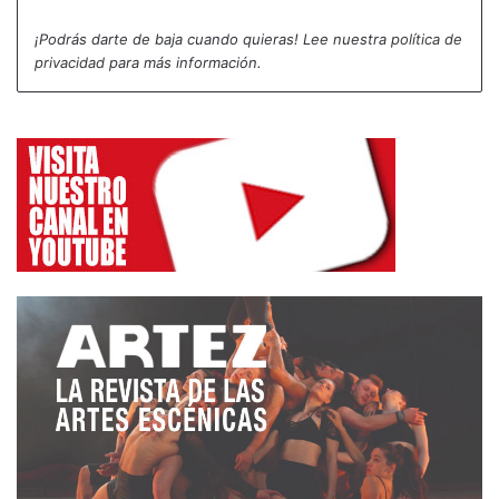
Festival Internacional de Cazorla, donde Atalaya
¡Podrás darte de baja cuando quieras! Lee nuestra
política de
recibió el XIV Premio del FIT.
privacidad
para más información.