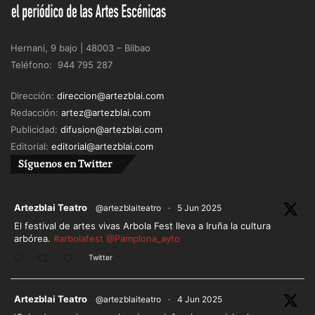
Hernani, 9 bajo | 48003 – Bilbao
Teléfono: 944 795 287
Dirección:
direccion@artezblai.com
Redacción:
artez@artezblai.com
Publicidad:
difusion@artezblai.com
Editorial:
editorial@artezblai.com
Síguenos en Twitter
ar
Artezblai Teatro
@artezblaiteatro
·
5 Jun 2025
El festival de artes vivas Arbola Fest lleva a Iruña la cultura
arbórea.
#arbolafest
@Pamplona_ayto
Twitter
ar
Artezblai Teatro
@artezblaiteatro
·
4 Jun 2025