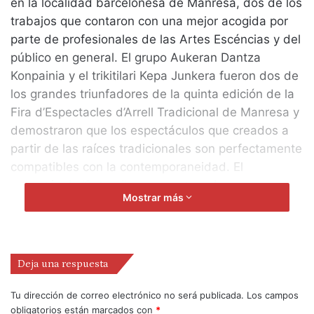
en la localidad barcelonesa de Manresa, dos de los
trabajos que contaron con una mejor acogida por
parte de profesionales de las Artes Escéncias y del
público en general. El grupo Aukeran Dantza
Konpainia y el trikitilari Kepa Junkera fueron dos de
los grandes triunfadores de la quinta edición de la
Fira d’Espectacles d’Arrell Tradicional de Manresa y
demostraron que los espectáculos que creados a
partir de las raíces tradicionales son perfectamente
compatibles con la contemporaneidad. El
espectáculo ‘Sutargi’ que se estrenaba en
Mostrar más
Catalunya, cuenta con la coreografía de Edu
Muruamendiaraz y dirección de Garbi Losada y
José Antonio Vitoria, se presentó en el Teatro
Conservatori. Además de conseguir llenar la sala y
Deja una respuesta
dejar en la calle a dos centenares de espectadores,
la compañía consiguió un clamoroso éxito de un
Tu dirección de correo electrónico no será publicada.
Los campos
obligatorios están marcados con
*
público que se entregó desde el primer momento y