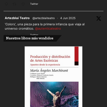
Twitter
ar
Artezblai Teatro
@artezblaiteatro
·
4 Jun 2025
'Colors', una pieza para la primera infancia que viaja al
universo cromático.
@autenticateatro
Twitter
Nuestros libros más vendidos
Cargar más