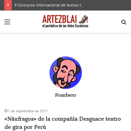
II Concurso internacional de textos teatrales
Menú
B
p
Pombero
1 de septiembre de 2011
«Náufragos» de la compañía Desguace teatro
de gira por Perú