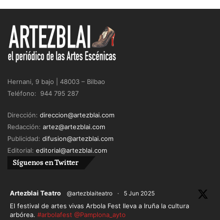
Hernani, 9 bajo | 48003 – Bilbao
Teléfono: 944 795 287
Dirección:
direccion@artezblai.com
Redacción:
artez@artezblai.com
Publicidad:
difusion@artezblai.com
Editorial:
editorial@artezblai.com
Síguenos en Twitter
ar
Artezblai Teatro
@artezblaiteatro
·
5 Jun 2025
El festival de artes vivas Arbola Fest lleva a Iruña la cultura
arbórea.
#arbolafest
@Pamplona_ayto