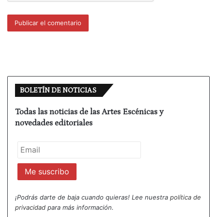
reivindicar el acto creativo y la danza en grupos
grandes moviendo manadas de personas».
Creado y dirigido por Beatriz Palenzuela, el
espectáculo está interpretado opr David Eusse,
Alejandra Balboa, Natalia Navarro, Pablo Venero,
Marcos, García Eva Alonso y los participantes del
BOLETÍN DE NOTICIAS
Laboratorio.
Todas las noticias de las Artes Escénicas y
Fundada por
Beatriz Palenzuela y Rafael de la
novedades editoriales
Lastra
, desde su creación Babirusa Danza ha
estrenado diversas producciones para teatros y
espacios no convencionales. La compañía entiende
el hecho escénico como un artefacto complejo
donde todas las partes son fundamentales. En sus
trabajos se funden la danza contemporánea, lo
¡Podrás darte de baja cuando quieras! Lee nuestra
política de
cinematográfico, lo poético y la belleza, estando
privacidad
para más información.