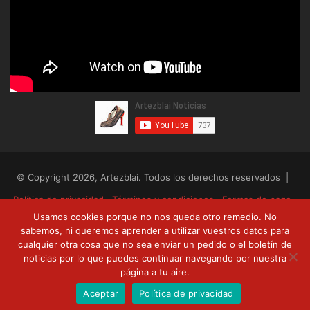
© Copyright 2026, Artezblai. Todos los derechos reservados |
Política de privacidad
Términos y condiciones
Formas de pago
Usamos cookies porque no nos queda otro remedio. No
Envíos y devoluciones
sabemos, ni queremos aprender a utilizar vuestros datos para
cualquier otra cosa que no sea enviar un pedido o el boletín de
RSS
Facebook
Twitter
YouTube
noticias por lo que puedes continuar navegando por nuestra
página a tu aire.
Aceptar
Política de privacidad