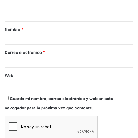
comunitario lleno de particularidades: la
transformación, la energía, una manada galopante
de cuerpos llenando el aire, el cuidado por lo
Nombre
*
particular y por el grupo».
Correo electrónico
*
Web
Guarda mi nombre, correo electrónico y web en este
navegador para la próxima vez que comente.
Para la compañía este proyecto es un viaje para
atravesar nuevos territorios, «es nuestra forma de