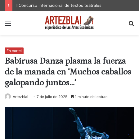
II Concurso internacional de textos teatrales
Menú
B
p
En cartel
Babirusa Danza plasma la fuerza
de la manada en ‘Muchos caballos
galopando juntos…’
Artezblai
7 de julio de 2025
1 minuto de lectura