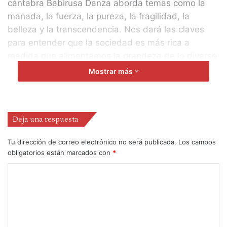
cántabra Babirusa Danza aborda temas como la
manada, la fuerza, la pureza, la fragilidad, la
belleza y la transcendencia. Nos dará las claves
para entender que la sociedad es más rica a
medida que alimentamos la grandeza de lo diverso
y nos entregamos al cuidado de los demás
Mostrar más
independientemente de sus edades, bagajes,
experiencias y momentos vitales.
Deja una respuesta
El proyecto se articula a través de un cuerpo de
baile de danza contemporánea y un taller de
Tu dirección de correo electrónico no será publicada.
Los campos
creación e investigación para 20 personas
obligatorios están marcados con
*
relacionadas con las artes del movimiento, con una
metodología y herramientas vinculadas a los
conceptos que se abordan en esta creación.
Gracias a ellas las personas participantes del taller
se integrarán en la coreografía del espectáculo. «Lo
coreográfico nos ha guiado atravesando un viaje