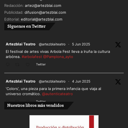
Redacción:
artez@artezblai.com
Publicidad:
difusion@artezblai.com
Editorial:
editorial@artezblai.com
Síguenos en Twitter
ar
Artezblai Teatro
@artezblaiteatro
·
5 Jun 2025
El festival de artes vivas Arbola Fest lleva a Iruña la cultura
arbórea.
#arbolafest
@Pamplona_ayto
Twitter
ar
Artezblai Teatro
@artezblaiteatro
·
4 Jun 2025
'Colors', una pieza para la primera infancia que viaja al
universo cromático.
@autenticateatro
Twitter
Nuestros libros más vendidos
Cargar más