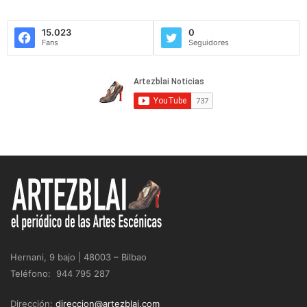
15.023
0
Fans
Seguidores
Hernani, 9 bajo | 48003 – Bilbao
Teléfono: 944 795 287
Dirección:
direccion@artezblai.com