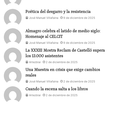
Estado para la serie de conferencias
Portrait and
Landscape
, que reúne a las y los 12 coreógrafos y
Poética del desgarro y la resistencia
compañías más influyentes del mundo en esta
José Manuel Villafaina
9 de diciembre de 2025
especialidad.
Almagro celebra el latido de medio siglo:
El martes 17 desarrollará los talleres Bungee en
Homenaje al CELCIT
centro «técnica» de 11:00 a 14:00 horas, y Bungee
José Manuel Villafaina
9 de diciembre de 2025
en centro «fluidez», de 18:00 a 20:30 horas. El
La XXXIII Mostra Reclam de Castelló supera
miércoles 18 de septiembre ofrecerá, de 11:00 a
los 13.000 asistentes
14:00 horas, el taller Bungee en centro
Artezblai
2 de diciembre de 2025
«coreografía». Todas estas actividades se llevarán
Una Muestra en crisis que exige cambios
a cabo en el Polideportivo de El Fango.
reales
José Manuel Villafaina
2 de diciembre de 2025
Taller Punto Fijo en Dúo
Cuando la escena salta a los libros
Artezblai
2 de diciembre de 2025
Impartido por Alejandra Deza y Gloria Peón
Alejandra Deza
forma parte de las compañías de