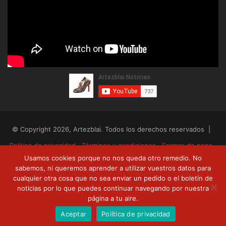
© Copyright 2026, Artezblai. Todos los derechos reservados |
Política de privacidad
Términos y condiciones
Formas de pago
Usamos cookies porque no nos queda otro remedio. No
Envíos y devoluciones
sabemos, ni queremos aprender a utilizar vuestros datos para
cualquier otra cosa que no sea enviar un pedido o el boletín de
RSS
Facebook
Twitter
YouTube
noticias por lo que puedes continuar navegando por nuestra
página a tu aire.
Aceptar
Política de privacidad