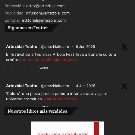
la danza vertical, sin dejar el circo de lado.
Redacción:
artez@artezblai.com
Igualmente, ha dirigido, creado, producido y
Publicidad:
difusion@artezblai.com
coreografiado 3 espectáculos de danza vertical,
Editorial:
editorial@artezblai.com
que han rodado por varios festivales estales e
Síguenos en Twitter
internacionales, así, como algunos «site specifics».
ar
Artezblai Teatro
@artezblaiteatro
·
5 Jun 2025
El taller se celebrará el lunes 16 de septiembre
El festival de artes vivas Arbola Fest lleva a Iruña la cultura
entre las 18:00 y las 21:00 horas en el Polideportivo
arbórea.
#arbolafest
@Pamplona_ayto
de El Fango.
Twitter
ar
Artezblai Teatro
@artezblaiteatro
·
4 Jun 2025
'Colors', una pieza para la primera infancia que viaja al
universo cromático.
@autenticateatro
Twitter
Nuestros libros más vendidos
Cargar más