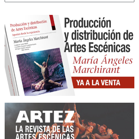
Francia, Irlanda, Italia, Portugal, Canadá, Panamá y
Brasil.
Durante el encuentro ofrecerá dos talleres prácticos
de danza vertical, el martes 17 de septiembre de
10:00 a 14: 00 horas y de 18:00 a 20:00 horas, y el
miércoles 18 de septiembre de 09:30 a 14:00
horas, en el Polideportivo de El Fango, además de
impartir la ponencia «Standint in the
shoulders..
.»
el lunes 16 de septiembre desde las
16:00 hasta las 17:00 horas en el Centro Municipal
de Rekalde.
Talleres Bungee
Impartidos por Juan Leiba