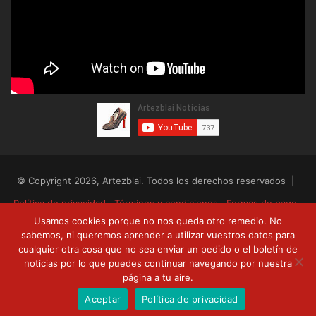
© Copyright 2026, Artezblai. Todos los derechos reservados |
Política de privacidad
Términos y condiciones
Formas de pago
Usamos cookies porque no nos queda otro remedio. No
Envíos y devoluciones
sabemos, ni queremos aprender a utilizar vuestros datos para
cualquier otra cosa que no sea enviar un pedido o el boletín de
RSS
Facebook
Twitter
YouTube
noticias por lo que puedes continuar navegando por nuestra
página a tu aire.
Aceptar
Política de privacidad