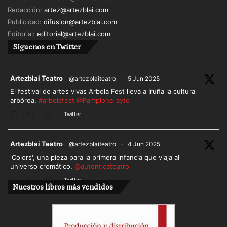
Redacción:
artez@artezblai.com
Publicidad:
difusion@artezblai.com
Editorial:
editorial@artezblai.com
Síguenos en Twitter
ar
Artezblai Teatro
@artezblaiteatro
·
5 Jun 2025
El festival de artes vivas Arbola Fest lleva a Iruña la cultura
arbórea.
#arbolafest
@Pamplona_ayto
Twitter
ar
Artezblai Teatro
@artezblaiteatro
·
4 Jun 2025
'Colors', una pieza para la primera infancia que viaja al
universo cromático.
@autenticateatro
Twitter
Nuestros libros más vendidos
Cargar más