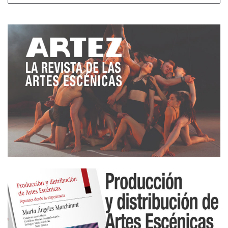
se conserva el amor? ¿Está desapareciendo? ¿Qué
es el amor para ti? Cuatro jóvenes de ciudad se
encuentran aislados en un pueblo remoto al que
han viajado para recoger algunos recuerdos y
trastos viejos de una casa abandonada en venta.
Alejados de la fugacidad de la urbe y rodeados de
campo, reviven las historias de amor de sus
abuelas y abuelos; muy diferentes (o no) de las
suyas. Iniciarán un viaje que se enfrenta al olvido y
al paso del tiempo. Un viaje en el que cuestionarse
su concepción del amor y su forma de relacionarse.
Un viaje íntimo para entender mejor el sentido de
su presente; un presente en crisis que parece no
sentir nada.