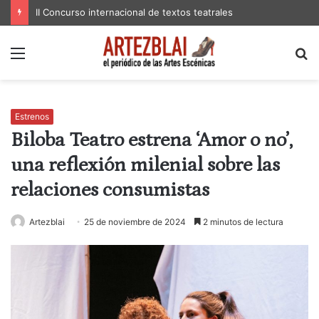
II Concurso internacional de textos teatrales
Menú
B
p
Estrenos
Biloba Teatro estrena ‘Amor o no’,
una reflexión milenial sobre las
relaciones consumistas
Artezblai
25 de noviembre de 2024
2 minutos de lectura