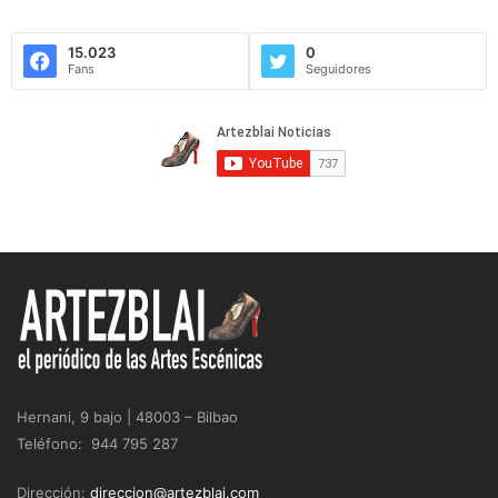
15.023
0
Fans
Seguidores
Hernani, 9 bajo | 48003 – Bilbao
Teléfono: 944 795 287
Dirección:
direccion@artezblai.com