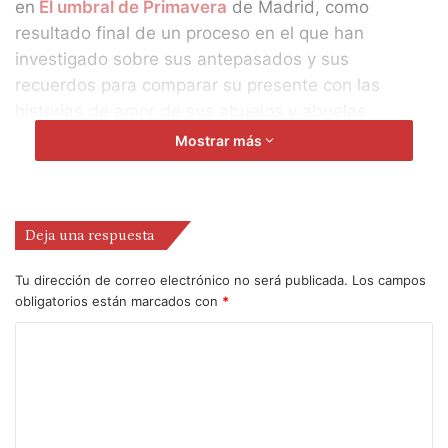
en
El umbral de Primavera
de Madrid, como
resultado final de un proceso en el que han
investigado sobre sus antepasados y sus
recuerdos para comparar su presente con las
historias de amor de sus abuelos y abuelas.
Mostrar más
Se trata de un viaje introspectivo, que
combina
actuación, música en vivo y
audiovisuales
para cuestionar la conexión
Deja una respuesta
emocional en un mundo en el que los vínculos
parecen ser cada vez más efímeros.
Tu dirección de correo electrónico no será publicada.
Los campos
obligatorios están marcados con
*
La propuesta, con tintes de autoficción,
está dirigida por
Diego Alba
, quien
comparte dramaturgia con
Laura Lázaro
. Ambos
estarán en escena junto a
Cessaré Bueno y
Carmina Puebla
para explorar la concepción del
amor y del sexo, en una actualidad dominada por