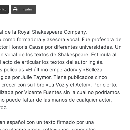
ónico
Imprimir
ocal de la Royal Shakespeare Company.
o como formadora y asesora vocal. Fue profesora de
tor Honoris Causa por diferentes universidades. Un
ón vocal de los textos de Shakespeare. Estimula al
 acto de articular los textos del autor inglés.
s películas «El último emperador» y «Belleza
igida por Julie Taymor. Tiene publicados cinco
crecer con su libro «La Voz y el Actor». Por cierto,
lizada por Vicente Fuentes sin la cual no podríamos
 no puede faltar de las manos de cualquier actor,
voz.
en español con un texto firmado por una
e se plasma ideas, reflexiones, conceptos,