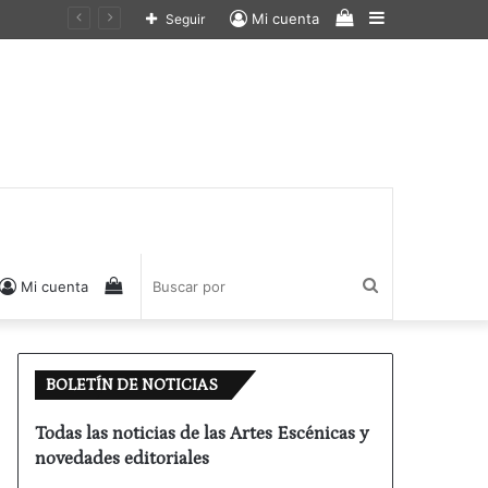
Ver
Barra
Mi cuenta
Seguir
carrito
lateral
de
compras
Ver
Buscar
Mi cuenta
carrito
por
BOLETÍN DE NOTICIAS
de
Todas las noticias de las Artes Escénicas y
novedades editoriales
compras