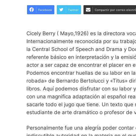
Facebook
Twitter
Compartir por correo electr
Cicely Berry ( Mayo,1926) es la directora v
Internacionalmente reconocida por su trabaj
la Central School of Speech and Drama y Doc
referente básico en interpretación y la emisi
actor a ser capaz de encontrar el placer en el
Podemos encontrar huellas de su labor en la
robada» de Bernardo Bertolucci y «Titus» dir
libros. Aquí podemos disfrutar con su labor y 
con una magnifica adaptación al español rea
sacarle todo el jugo que tiene. Un texto que
estudiante de arte dramático o profesor de 
Personalmente fue una alegría poder contar 
indiscutible autoridad en la materia en el qu