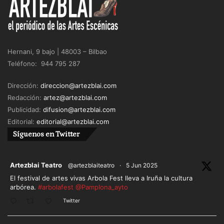
Hernani, 9 bajo | 48003 – Bilbao
Teléfono: 944 795 287
Dirección:
direccion@artezblai.com
Redacción:
artez@artezblai.com
Publicidad:
difusion@artezblai.com
Editorial:
editorial@artezblai.com
Síguenos en Twitter
ar
Artezblai Teatro
@artezblaiteatro
·
5 Jun 2025
El festival de artes vivas Arbola Fest lleva a Iruña la cultura
arbórea.
#arbolafest
@Pamplona_ayto
Twitter