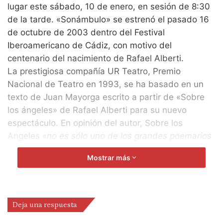
lugar este sábado, 10 de enero, en sesión de 8:30
de la tarde. «Sonámbulo» se estrenó el pasado 16
de octubre de 2003 dentro del Festival
Iberoamericano de Cádiz, con motivo del
centenario del nacimiento de Rafael Alberti.
La prestigiosa compañía UR Teatro, Premio
Nacional de Teatro en 1993, se ha basado en un
texto de Juan Mayorga escrito a partir de «Sobre
los ángeles» de Rafael Alberti para su nuevo
espectáculo. En opinión del autor, Sobre los
Angeles «
no es sólo uno de los grandes poemarios
de que ha sido capaz la lengua española en el siglo
Mostrar más
XX. También es un documento mayor de la crisis
del hombre europeo en el tiempo de entreguerras.
Lo que registra es tanto un drama personal como el
drama de una generacióm. Es ese doble drama lo
Deja una respuesta
que hemos querido poner en escena
«.