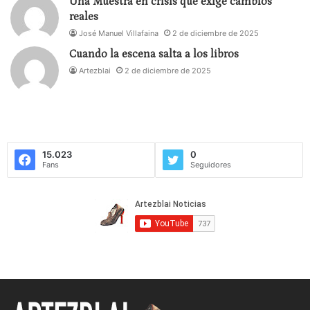
Una Muestra en crisis que exige cambios
reales
José Manuel Villafaina
2 de diciembre de 2025
Cuando la escena salta a los libros
Artezblai
2 de diciembre de 2025
15.023
0
Fans
Seguidores