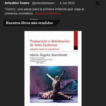
ar
Artezblai Teatro
@artezblaiteatro
·
4 Jun 2025
'Colors', una pieza para la primera infancia que viaja al
universo cromático.
@autenticateatro
Twitter
Nuestros libros más vendidos
Cargar más