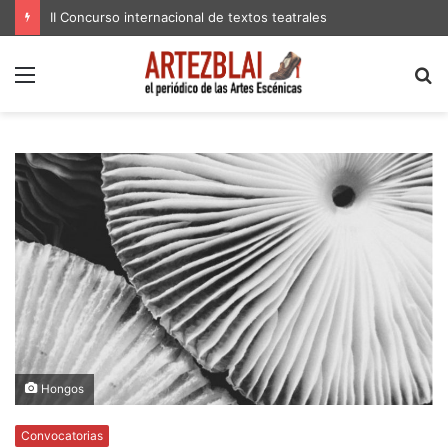
II Concurso internacional de textos teatrales
Menú
B
p
Hongos
Convocatorias