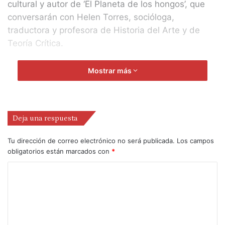
cultural y autor de ‘El Planeta de los hongos’, que
conversarán con Helen Torres, socióloga,
traductora y profesora de Historia del Arte y de
Teoría Crítica.
En el proceso de reevaluar nuestra relación con la
Mostrar más
naturaleza, el reino de los hongos sobresale por su
singular papel en el equilibrio ecológico. El micelio,
su red subterránea similar a las raíces de las
Deja una respuesta
plantas, mantiene la vitalidad del ecosistema y nos
invita a explorar nuevas formas de colaboración,
Tu dirección de correo electrónico no será publicada.
Los campos
resistencia y comunicación.
obligatorios están marcados con
*
LO QUE SABEN LOS HONGOS (Y LO QUE NOS
HACEN SABER)
DÍA: martes, 23 de septiembre de 2025
HORA: 19 horas