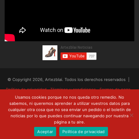
© Copyright 2026, Artezblai. Todos los derechos reservados |
Política de privacidad
Términos y condiciones
Formas de pago
Usamos cookies porque no nos queda otro remedio. No
Envíos y devoluciones
sabemos, ni queremos aprender a utilizar vuestros datos para
cualquier otra cosa que no sea enviar un pedido o el boletín de
RSS
Facebook
Twitter
YouTube
noticias por lo que puedes continuar navegando por nuestra
página a tu aire.
Aceptar
Política de privacidad