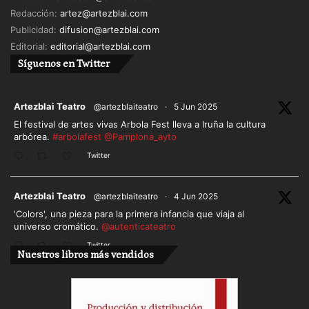
Redacción:
artez@artezblai.com
Publicidad:
difusion@artezblai.com
Editorial:
editorial@artezblai.com
Síguenos en Twitter
ar
Artezblai Teatro
@artezblaiteatro
·
5 Jun 2025
El festival de artes vivas Arbola Fest lleva a Iruña la cultura
arbórea.
#arbolafest
@Pamplona_ayto
Twitter
ar
Artezblai Teatro
@artezblaiteatro
·
4 Jun 2025
'Colors', una pieza para la primera infancia que viaja al
universo cromático.
@autenticateatro
Twitter
Nuestros libros más vendidos
Cargar más