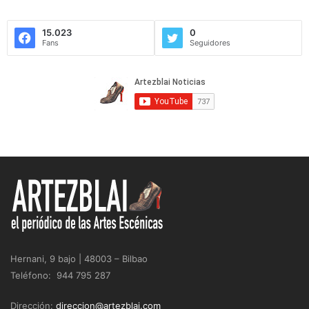
15.023
0
Fans
Seguidores
Hernani, 9 bajo | 48003 – Bilbao
Teléfono: 944 795 287
Dirección:
direccion@artezblai.com