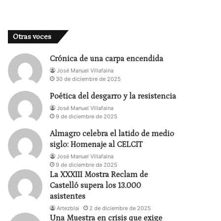
Otras voces
Crónica de una carpa encendida
José Manuel Villafaina
30 de diciembre de 2025
Poética del desgarro y la resistencia
José Manuel Villafaina
9 de diciembre de 2025
Almagro celebra el latido de medio
siglo: Homenaje al CELCIT
José Manuel Villafaina
9 de diciembre de 2025
La XXXIII Mostra Reclam de
Castelló supera los 13.000
asistentes
Artezblai
2 de diciembre de 2025
Una Muestra en crisis que exige