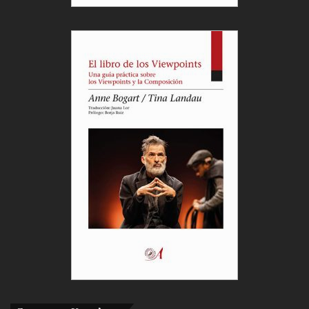
madrileños, las condiciones de colaboración de las
instituciones con los locales de exhibición privados,
las propuestas de intercambio artístico con otros
ayuntamientos y comunidades de España, las
pautas de actuación que favorezcan la promoción y
desarrollo de nuevos creadores y nuevos públicos,
las políticas de impulso del teatro infantil y juvenil,
los criterios encaminados a dotar de estabilidad a
las compañías y a los creadores teatrales, etc…
Madrid aún está en condiciones de volver a ser una
de las capitales europeas del teatro; puede y debe
conciliar su condición de gran exhibidora del teatro
foráneo con la atención, el fomento y el desarrollo
de su propia creación escénica. Ante el hecho de
que la dinámica actual convierte a muestra ciudad
en un mero recinto ferial de espectáculos en tanto
su propio tejido teatral se asfixia por una indolencia