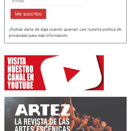
Autonomías, desplegado a partir de la Constitución
Española. Afortunadamente, hoy en día, el teatro
español está implantado en muchos lugares de
¡Podrás darte de baja cuando quieras! Lee nuestra
política de
nuestra geografía, auspiciado por sus
privacidad
para más información.
correspondientes administraciones locales, lo cual
ha traído consigo una compleja realidad cultural.
Esta nueva situación ha supuesto cambios
sustanciales en la escena profesional a los que
pocos han sabido adaptarse: en primer lugar los
propios profesionales afincados en Madrid, que
hemos preferido aislarnos y afrontar nuestra propia
supervivencia artística de forma individual al
tiempo que asistíamos a la progresiva
desarticulación de un tejido formado por teatros,
salas alternativas, productoras, compañías,
profesionales de la escena y público.
Por su parte, las instituciones madrileñas tampoco