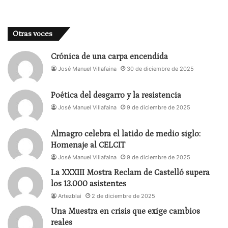
De igual modo, la Comunidad de Madrid ha
apostado de forma decidida por el Festival de
Otoño, un acontecimiento teatral de primer orden
Otras voces
del que cada año nos beneficiamos los
Crónica de una carpa encendida
espectadores madrileños pero que, dadas sus
José Manuel Villafaina
30 de diciembre de 2025
fechas y la apabullante publicidad institucional
desplegada, anega completamente el resto de la
Poética del desgarro y la resistencia
oferta teatral madrileña. La Comunidad de Madrid,
José Manuel Villafaina
9 de diciembre de 2025
lejos de buscar un deseable acomodo del Festival
dentro del panorama teatral de la ciudad, ha
Almagro celebra el latido de medio siglo:
optado por ignorar o competir con ese otro gran
Homenaje al CELCIT
evento teatral que cada año tiene lugar
José Manuel Villafaina
9 de diciembre de 2025
inmediatamente después del verano: el inicio de la
La XXXIII Mostra Reclam de Castelló supera
temporada.
los 13.000 asistentes
La Comunidad sostiene también un plan de ayudas
Artezblai
2 de diciembre de 2025
al teatro privado mediante una convocatoria de
Una Muestra en crisis que exige cambios
subvenciones a productoras y compañías, así como
reales