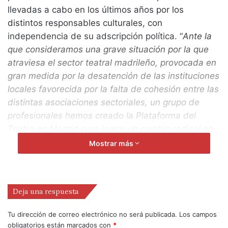
llevadas a cabo en los últimos años por los
distintos responsables culturales, con
independencia de su adscripción política. “
Ante la
que consideramos una grave situación por la que
atraviesa el sector teatral madrileño, provocada en
gran medida por la desatención de las instituciones
locales favorecida por la falta de cohesión entre las
distintas asociaciones sectoriales, un grupo de
profesionales hemos creado la Plataforma del
Teatro en Madrid para lograr un cambio radical en
las políticas culturales desplegadas hasta el
Mostrar más
momento tanto por el Ayuntamiento como por la
Comunidad. Os invitamos a que leáis el documento
inaugural para que, si lo tenéis a bien, lo suscribáis
Deja una respuesta
o, en su defecto, contribuyáis con vuestras
opiniones al debate social que se pretende abrir
Tu dirección de correo electrónico no será publicada.
Los campos
para la mejora de nuestro teatro. Vuestras
obligatorios están marcados con
*