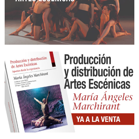
se han mostrado capaces de propiciar una mínima
vertebración del sector, no han querido o no han
sabido invertir culturalmente en estructuras para
que la creación escénica pudiera desarrollarse con
normalidad en este nuevo marco reduciendo su
actuación de forma casi exclusiva a iniciativas
institucionales, sin entender que la creación
artística excede ampliamente dicho ámbito.
El Ayuntamiento de Madrid, por ejemplo, ha
preferido centrar sus esfuerzos en una exquisita y
variada programación de sus teatros municipales
con espectáculos de muy diversa procedencia y, no
menos diverso, resultado artístico. Una especie de
festival permanente al que nada habría que objetar
si no fuese porque constituye la única apuesta de
relevancia de la política teatral de la Concejalía de
las Artes.