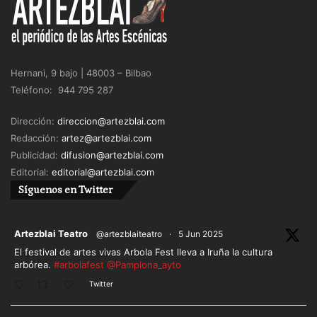
Hernani, 9 bajo | 48003 – Bilbao
Teléfono: 944 795 287
Dirección:
direccion@artezblai.com
Redacción:
artez@artezblai.com
Publicidad:
difusion@artezblai.com
Editorial:
editorial@artezblai.com
Síguenos en Twitter
ar
Artezblai Teatro
@artezblaiteatro
·
5 Jun 2025
El festival de artes vivas Arbola Fest lleva a Iruña la cultura
arbórea.
#arbolafest
@Pamplona_ayto
Twitter