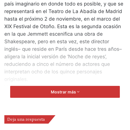
país imaginario en donde todo es posible, y que se
representará en el Teatro de La Abadía de Madrid
hasta el próximo 2 de noviembre, en el marco del
XIX Festival de Otoño. Esta es la segunda ocasión
en la que Jemmett escenifica una obra de
Shakespeare, pero en esta vez, este director
inglés– que reside en París desde hace tres años–
aligera la inicial versión de ‘Noche de reyes’,
reduciendo a cinco el número de actores que
interpretan ocho de los quince personajes
originales.
Unas cabinas playeras al borde de un mar sin
Mostrar más
arena en el país imaginario de Lliria, son los
elementos principales del escenario principal de
este ‘Shake’ –que hace referencia al diminutivo de
Shakespeare y al verbo inglés to shake, que
Deja una respuesta
significa agitar o remover–, en el que se