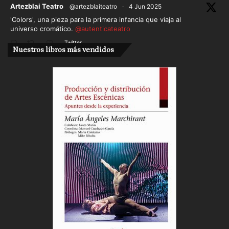
ar
Artezblai Teatro
@artezblaiteatro
·
4 Jun 2025
'Colors', una pieza para la primera infancia que viaja al
universo cromático.
@autenticateatro
Twitter
Nuestros libros más vendidos
Cargar más