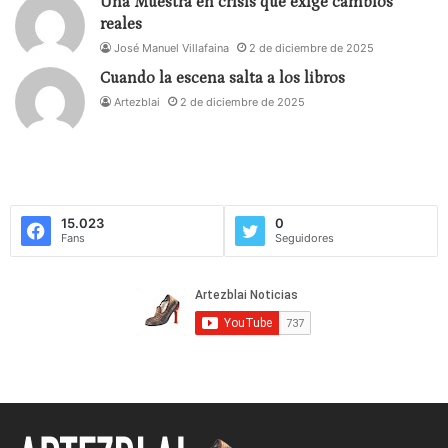
Una Muestra en crisis que exige cambios
reales
José Manuel Villafaina
2 de diciembre de 2025
Cuando la escena salta a los libros
Artezblai
2 de diciembre de 2025
15.023
0
Fans
Seguidores