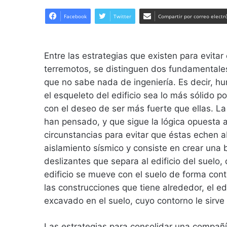
on
Twitter
Facebook
Twitter
Compartir por correo electr
Entre las estrategias que existen para evita
terremotos, se distinguen dos fundamentale
que no sabe nada de ingeniería. Es decir, hu
el esqueleto del edificio sea lo más sólido po
con el deseo de ser más fuerte que ellas. La
han pensado, y que sigue la lógica opuesta a
circunstancias para evitar que éstas echen ab
aislamiento sísmico y consiste en crear una 
deslizantes que separa al edificio del suelo,
edificio se mueve con el suelo de forma contr
las construcciones que tiene alrededor, el e
excavado en el suelo, cuyo contorno le sirve
Las estrategias para consolidar una compañí