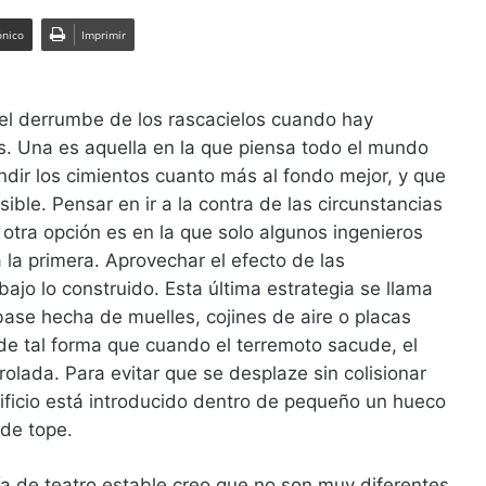
ónico
Imprimir
r el derrumbe de los rascacielos cuando hay
s. Una es aquella en la que piensa todo el mundo
ndir los cimientos cuanto más al fondo mejor, y que
sible. Pensar en ir a la contra de las circunstancias
 otra opción es en la que solo algunos ingenieros
 la primera. Aprovechar el efecto de las
ajo lo construido. Esta última estrategia se llama
base hecha de muelles, cojines de aire o placas
 de tal forma que cuando el terremoto sacude, el
olada. Para evitar que se desplaze sin colisionar
dificio está introducido dentro de pequeño un hueco
 de tope.
a de teatro estable creo que no son muy diferentes