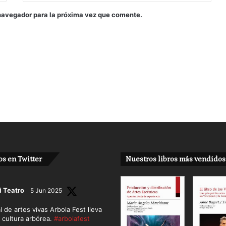
navegador para la próxima vez que comente.
s en Twitter
Nuestros libros más vendidos
i Teatro
5 Jun 2025
al de artes vivas Arbola Fest lleva
a cultura arbórea.
#arbolafest