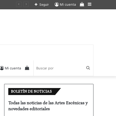
Ver
Barra
Mi cuenta
Seguir
carrito
lateral
de
compras
Ver
Buscar
Mi cuenta
carrito
por
BOLETÍN DE NOTICIAS
de
Todas las noticias de las Artes Escénicas y
novedades editoriales
compras