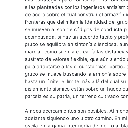
a las planteadas por los ingenieros antisísm
de acero sobre el cual construir el armazón id
fronteras que delimitan la identidad del gr
se mueven al son de códigos de conducta pre
acompasada, si hay un acuerdo tácito y profu
grupo se equilibra en sintonía silenciosa, a
marcial, como si en la cercanía las distancia
sustrato de valores flexible, que aún siendo
para adaptarse a las circunstancias, particu
grupo se mueve buscando la armonía sobre un
hasta un límite, el límite más allá del cual s
aislamiento sísmico están sobre un hueco qu
parcela es su patria, un terreno cultivado co
Ambos acercamientos son posibles. Al meno
adelante siguiendo uno u otro camino. En mi
oscila en la gama intermedia del negro al bl