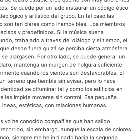
icos. Se puede por un lado instaurar un código ético
eológico y artístico del grupo. En tal caso las
upo son tan claras como inamovibles. Los miembros
cisos y predefinidos. Si la música suena
ndo, trabajado a través del diálogo y el tiempo, el
unque desde fuera quizá se perciba cierta atmósfera
s se alargasen. Por otro lado, se puede generar un
 claro, mantenga un margen de holgura suficiente
larmente cuando los vientos son desfavorables. El
 terreno que tiembla sin avisar, pero lo hace
u identidad se difumina; tal y como los edificios en
e les impide moverse sin control. Esa pequeña
n ideas, estéticas, con relaciones humanas.
s yo he conocido compañías que han salido
 recorrido, sin embargo, aunque la escala de colores
anco, siempre me he inclinado hacia la segunda