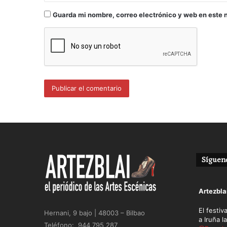
Guarda mi nombre, correo electrónico y web en este 
Sígueno
Avatar
Artezbla
El festiv
Hernani, 9 bajo | 48003 – Bilbao
a Iruña l
Teléfono: 944 795 287