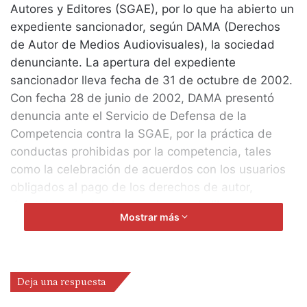
Autores y Editores (SGAE), por lo que ha abierto un
expediente sancionador, según DAMA (Derechos
de Autor de Medios Audiovisuales), la sociedad
denunciante. La apertura del expediente
sancionador lleva fecha de 31 de octubre de 2002.
Con fecha 28 de junio de 2002, DAMA presentó
denuncia ante el Servicio de Defensa de la
Competencia contra la SGAE, por la práctica de
conductas prohibidas por la competencia, tales
como la celebración de acuerdos con los usuarios
obligados al pago de los derechos de autor,
dejando cerrado el mercado para la libre
Mostrar más
concurrencia de otras entidades de gestión, como
DAMA.
DAMA entiende que esta circunstancia confirma
todos los hechos denunciados por sus socios en la
Deja una respuesta
rueda de prensa celebrada el pasado día 5, donde