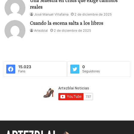
Una Muestra en crisis que exige cambios
reales
José Manuel Villafaina
2 de diciembre de 2025
Cuando la escena salta a los libros
Artezblai
2 de diciembre de 2025
15.023
0
Fans
Seguidores