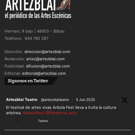
Hernani, 9 bajo | 48003 – Bilbao
Teléfono: 944 795 287
Dirección:
direccion@artezblai.com
Redacción:
artez@artezblai.com
Publicidad:
difusion@artezblai.com
Editorial:
editorial@artezblai.com
Síguenos en Twitter
ar
Artezblai Teatro
@artezblaiteatro
·
5 Jun 2025
El festival de artes vivas Arbola Fest lleva a Iruña la cultura
arbórea.
#arbolafest
@Pamplona_ayto
Twitter