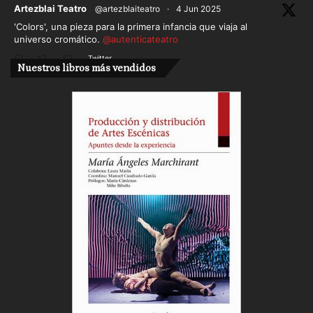
ar
Artezblai Teatro
@artezblaiteatro
·
4 Jun 2025
'Colors', una pieza para la primera infancia que viaja al
universo cromático.
@autenticateatro
Twitter
Nuestros libros más vendidos
Cargar más