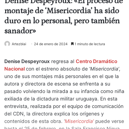
Denise Despeyroux: «El proceso de
montaje de ‘Misericordia’ ha sido
duro en lo personal, pero también
sanador»
Artezblai
24 de enero de 2024
1 minuto de lectura
Denise Despeyroux
regresa al
Centro Dramático
Nacional
con el estreno absoluto de ‘
Misericordia
‘,
uno de sus montajes más personales en el que la
autora y directora de escena se enfrenta a su
pasado volviendo la mirada a su infancia como niña
exiliada de la dictadura militar uruguaya. En esta
entrevista, realizada por el equipo de comunicación
del CDN, la directora explica los orígenes y
contenidos de esta obra. ‘
Misericordia
‘
puede verse
hasta el 25 de febrero, en la Sala Francisco Nieva