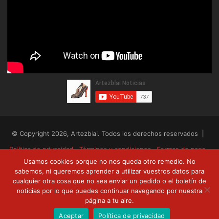
© Copyright 2026, Artezblai. Todos los derechos reservados |
Política de privacidad
Términos y condiciones
Formas de pago
Usamos cookies porque no nos queda otro remedio. No
Envíos y devoluciones
sabemos, ni queremos aprender a utilizar vuestros datos para
cualquier otra cosa que no sea enviar un pedido o el boletín de
RSS
Facebook
Twitter
YouTube
noticias por lo que puedes continuar navegando por nuestra
página a tu aire.
Aceptar
Política de privacidad