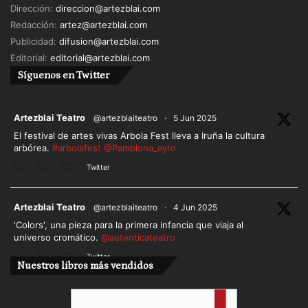
Dirección:
direccion@artezblai.com
Redacción:
artez@artezblai.com
Publicidad:
difusion@artezblai.com
Editorial:
editorial@artezblai.com
Síguenos en Twitter
ar
Artezblai Teatro
@artezblaiteatro
·
5 Jun 2025
El festival de artes vivas Arbola Fest lleva a Iruña la cultura
arbórea.
#arbolafest
@Pamplona_ayto
Twitter
ar
Artezblai Teatro
@artezblaiteatro
·
4 Jun 2025
'Colors', una pieza para la primera infancia que viaja al
universo cromático.
@autenticateatro
Twitter
Nuestros libros más vendidos
Cargar más