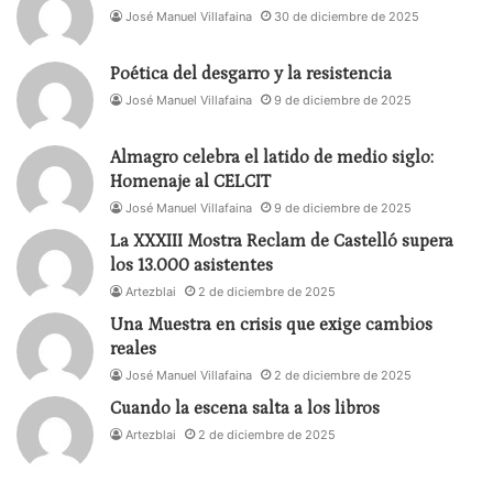
movimientos y un tono farfullado en sus voces
José Manuel Villafaina
30 de diciembre de 2025
(unos actuaban con micrófono y otros no),
acusando registros interpretativos dispares, y la
Poética del desgarro y la resistencia
palabra, demasiadas veces vociferada, fluía en un
José Manuel Villafaina
9 de diciembre de 2025
perfecto desaliño oral (todos estaban necesitados
de un buen cursillo de declamación y expresión
Almagro celebra el latido de medio siglo:
Homenaje al CELCIT
corporal). Sólo salvo la espléndida actuación de un
José Manuel Villafaina
9 de diciembre de 2025
monólogo -acompañado con genialidad por la
percusión de
Pakito «el Aspirina»
)- de
Rocío
La XXXIII Mostra Reclam de Castelló supera
los 13.000 asistentes
Madrid
, actriz que ya había participado en el Teatro
Artezblai
2 de diciembre de 2025
Romano como la diosa
Afrodita
en «
La bella
Una Muestra en crisis que exige cambios
Helena
» con su bien construida vía de transiciones
reales
de la voz y de los gestos.
José Manuel Villafaina
2 de diciembre de 2025
Cuando la escena salta a los libros
Luego, hubo algunos lucimientos personales -como
Artezblai
2 de diciembre de 2025
la canción que interpretó
Idán Raichel
o el singular
taconeo de
Saray Cortés
en una escena típica de