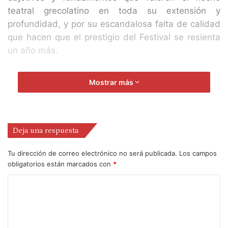
teatral grecolatino en toda su extensión y
profundidad, y por su escandalosa falta de calidad
que hacen que el prestigio del Festival se resienta
un año más.
Mostrar más
El coreógrafo y bailarín
Rafael Amargo
, responsable
del espectáculo, que ya estuvo participando en dos
ocasiones con desafortunados espectáculos en
Deja una respuesta
Mérida, siendo el último «
Troya, siglo XXI
» (2002),
Tu dirección de correo electrónico no será publicada.
Los campos
un sonado bodrio montado por
Jorge Márquez
de
obligatorios están marcados con
*
danza-teatro, de un esteticismo escénico nada
comprometido con lo que se explicaba en el
programa de mano, del que
Amargo
-que había
destacado con su taconeo flamenco- se quejó
públicamente diciendo que el teatrista extremeño