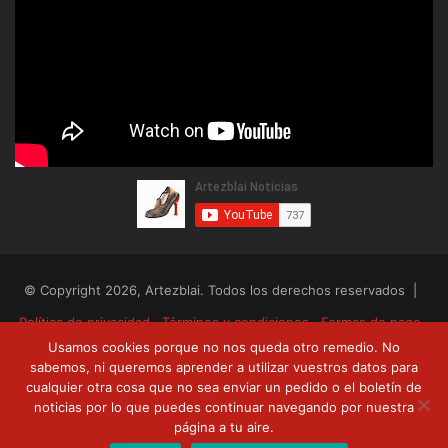
© Copyright 2026, Artezblai. Todos los derechos reservados |
Política de privacidad
Términos y condiciones
Formas de pago
Usamos cookies porque no nos queda otro remedio. No
Envíos y devoluciones
sabemos, ni queremos aprender a utilizar vuestros datos para
cualquier otra cosa que no sea enviar un pedido o el boletín de
RSS
Facebook
Twitter
YouTube
noticias por lo que puedes continuar navegando por nuestra
página a tu aire.