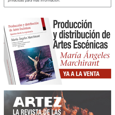
privacidad
para más información.
imposible enterarse de algo. Pero lo pésimo
sobrevenía del múltiple lenguaje escénico utilizado,
un despliegue de números sucesivos de danza, ya
clásica, ya contemporánea, ya flamenca, donde se
intercalan canciones o escenas de cómicos más o
menos engarzados con perjudicial ruptura de
ritmos, sin que en ningún momento se tenga la
sensación de un hilo conductor con la historia de
Dionisio
ni la de una clara voluntad en la fusión de
géneros. Pero, eso sí, todo arropado en lo
tecnológico -tratando de seducir a los
espectadores- con continuos golpes de efecto de
imágenes indeterminadas proyectados sobre las
columnas del monumento, que más que nada
contribuían a camuflar una historia en realidad
desafortunada y una deslucida interpretación.