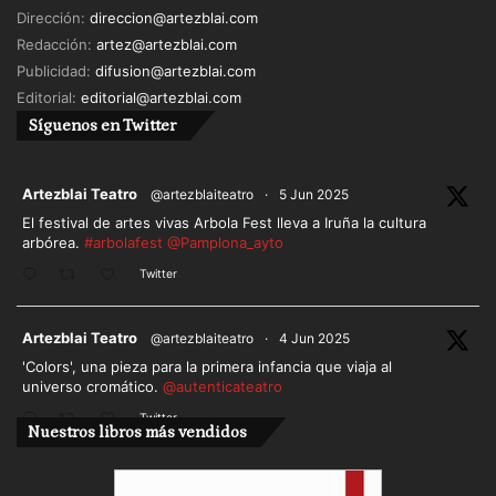
Dirección:
direccion@artezblai.com
silbaron o desertaron los más exigentes,
Redacción:
artez@artezblai.com
partidarios de espectáculos grecolatinos de
Publicidad:
difusion@artezblai.com
calidad.
Editorial:
editorial@artezblai.com
Síguenos en Twitter
José Manuel Villafaina
ar
Artezblai Teatro
@artezblaiteatro
·
5 Jun 2025
El festival de artes vivas Arbola Fest lleva a Iruña la cultura
arbórea.
#arbolafest
@Pamplona_ayto
Twitter
ar
Artezblai Teatro
@artezblaiteatro
·
4 Jun 2025
'Colors', una pieza para la primera infancia que viaja al
universo cromático.
@autenticateatro
Twitter
Nuestros libros más vendidos
Cargar más