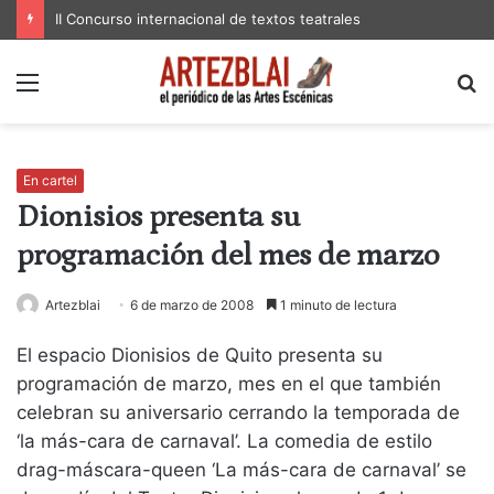
II Concurso internacional de textos teatrales
Menú
B
p
En cartel
Dionisios presenta su
programación del mes de marzo
Artezblai
6 de marzo de 2008
1 minuto de lectura
El espacio Dionisios de Quito presenta su
programación de marzo, mes en el que también
celebran su aniversario cerrando la temporada de
‘la más-cara de carnaval’. La comedia de estilo
drag-máscara-queen ‘La más-cara de carnaval’ se