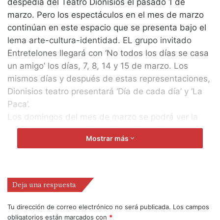
despedía del Teatro Dionisios el pasado 1 de
marzo. Pero los espectáculos en el mes de marzo
continúan en este espacio que se presenta bajo el
lema arte-cultura-identidad. EL grupo invitado
Entretelones llegará con ‘No todos los días se casa
un amigo’ los días, 7, 8, 14 y 15 de marzo. Los
mismos días y después de estas representaciones,
Dionisios teatro presentará ‘Día de cada día’ y ‘La
Paca’.
Los domingos del mes de marzo se podrá ver la
obra ‘Uno de tres’ bajo la dirección de Danie
Mostrar más
Moreno. Y para finalizar este mes, Dionisios Teatro-
Drag lleva al escenario los días 20, 21, 22, 23, 28,
29 y 30 de marzo ‘Vida coneja’.
Deja una respuesta
Tu dirección de correo electrónico no será publicada.
Los campos
obligatorios están marcados con
*