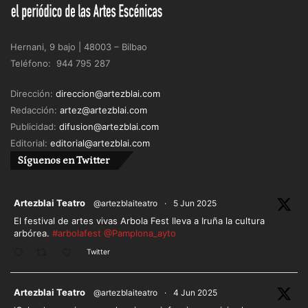
Hernani, 9 bajo | 48003 – Bilbao
Teléfono: 944 795 287
Dirección:
direccion@artezblai.com
Redacción:
artez@artezblai.com
Publicidad:
difusion@artezblai.com
Editorial:
editorial@artezblai.com
Síguenos en Twitter
ar
Artezblai Teatro
@artezblaiteatro
·
5 Jun 2025
El festival de artes vivas Arbola Fest lleva a Iruña la cultura
arbórea.
#arbolafest
@Pamplona_ayto
Twitter
ar
Artezblai Teatro
@artezblaiteatro
·
4 Jun 2025