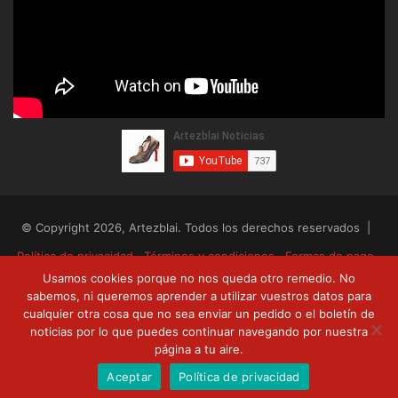
© Copyright 2026, Artezblai. Todos los derechos reservados |
Política de privacidad
Términos y condiciones
Formas de pago
Usamos cookies porque no nos queda otro remedio. No
Envíos y devoluciones
sabemos, ni queremos aprender a utilizar vuestros datos para
cualquier otra cosa que no sea enviar un pedido o el boletín de
RSS
Facebook
Twitter
YouTube
noticias por lo que puedes continuar navegando por nuestra
página a tu aire.
Aceptar
Política de privacidad