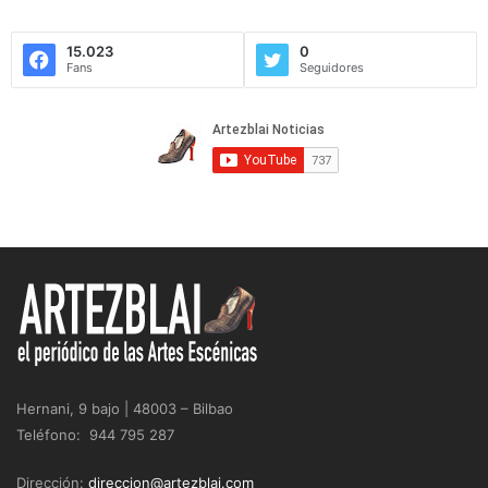
15.023
0
Fans
Seguidores
Hernani, 9 bajo | 48003 – Bilbao
Teléfono: 944 795 287
Dirección:
direccion@artezblai.com