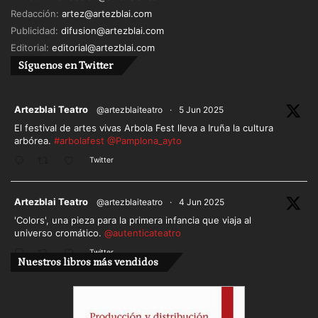
Redacción:
artez@artezblai.com
Publicidad:
difusion@artezblai.com
Editorial:
editorial@artezblai.com
Síguenos en Twitter
ar
Artezblai Teatro
@artezblaiteatro
·
5 Jun 2025
El festival de artes vivas Arbola Fest lleva a Iruña la cultura
arbórea.
#arbolafest
@Pamplona_ayto
Twitter
ar
Artezblai Teatro
@artezblaiteatro
·
4 Jun 2025
'Colors', una pieza para la primera infancia que viaja al
universo cromático.
@autenticateatro
Twitter
Nuestros libros más vendidos
Cargar más