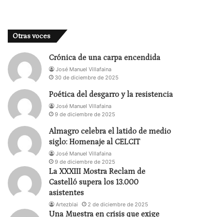
Otras voces
Crónica de una carpa encendida
José Manuel Villafaina
30 de diciembre de 2025
Poética del desgarro y la resistencia
José Manuel Villafaina
9 de diciembre de 2025
Almagro celebra el latido de medio
siglo: Homenaje al CELCIT
José Manuel Villafaina
9 de diciembre de 2025
La XXXIII Mostra Reclam de
Castelló supera los 13.000
asistentes
Artezblai
2 de diciembre de 2025
Una Muestra en crisis que exige