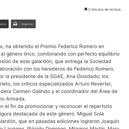
2 minutos de lectura
ónico
Imprimir
os, ha obtenido el Premio Federico Romero en
l género lírico, combinando con perfecto equilibrio
cesión de este galardón, que entrega la Sociedad
laboración con los herederos de Federico Romero,
or la presidente de la SGAE, Ana Diosdado; los
to, los críticos especializados Arturo Reverter,
edera Carmen Galindo y el coordinador del Área de
cio Armada.
 el fin de promocionar y reconocer el repertorio
figura destacada de este género. Miguel Sola
galardón, que en pasadas ediciones lograron Joaquín
o Lavirgen, Plácido Domingo, Milagros Martín, Mary