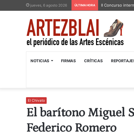
II Concurso inter
jueves, 6 agosto 2026
ÚLTIMA HORA
NOTICIAS
FIRMAS
CRÍTICAS
REPORTAJE
El Chivato
El barítono Miguel S
Federico Romero