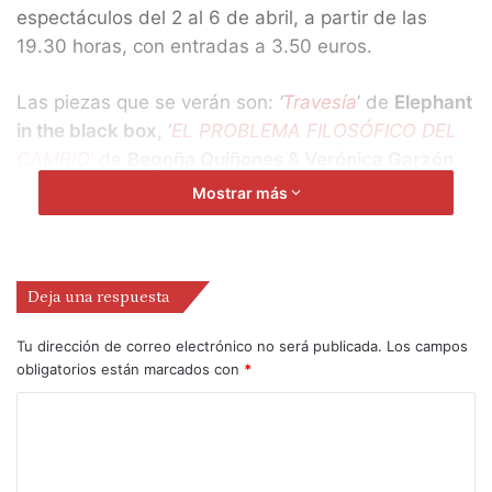
espectáculos del 2 al 6 de abril, a partir de las
19.30 horas, con entradas a 3.50 euros.
Las piezas que se verán son:
‘
Travesía
‘ de
Elephant
in the black box
, ‘
EL PROBLEMA FILOSÓFICO DEL
CAMBIO
‘
de
Begoña Quiñones & Verónica Garzón
,
‘
Pies de gallina’
de
Ana F. Melero y Luna Sánchez
;
Mostrar más
‘
Consecuencias de la sed
‘
de
Higiénico papel
teatro
, ‘
Terra’
de
Cía. Gabriel Matías
, ‘
Renacer y
resurgir’
de
Cía. Estela Alonso
, ‘
Bajo el árbol’
de
Deja una respuesta
Lucía Vázquez
y ‘
Más información al reverso
‘,
una
colaboración escénica entre
Richard Mascherin y
Tu dirección de correo electrónico no será publicada.
Los campos
Miss Beige.
obligatorios están marcados con
*
Espectáculos que reflexionan sobre el crecimiento
personal, viajes en los que los intérpretes desvelan
los conflictos de la naturaleza humana y el