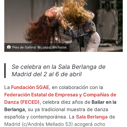
'Pies de Gallina' ©Lukasz Michalak
Se celebra en la Sala Berlanga de
Madrid del 2 al 6 de abril
La
Fundación SGAE
, en colaboración con la
Federación Estatal de Empresas y Compañías de
Danza (FECED)
, celebra diez años de
Bailar en la
Berlanga,
su ya tradicional muestra de danza
española y contemporánea. La
Sala Berlanga
de
Madrid (c/Andrés Mellado 53) acogerá ocho