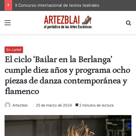
II Concurso internacional de textos teatrales
Menú
B
p
En cartel
El ciclo ‘Bailar en la Berlanga’
cumple diez años y programa ocho
piezas de danza contemporánea y
flamenco
Artezblai
25 de marzo de 2024
2 minutos de lectura