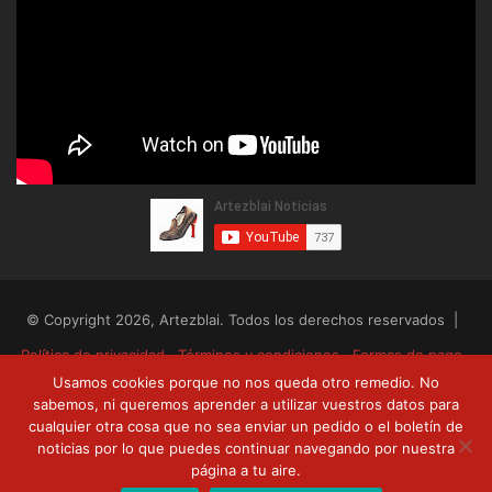
© Copyright 2026, Artezblai. Todos los derechos reservados |
Política de privacidad
Términos y condiciones
Formas de pago
Usamos cookies porque no nos queda otro remedio. No
Envíos y devoluciones
sabemos, ni queremos aprender a utilizar vuestros datos para
cualquier otra cosa que no sea enviar un pedido o el boletín de
RSS
Facebook
Twitter
YouTube
noticias por lo que puedes continuar navegando por nuestra
página a tu aire.