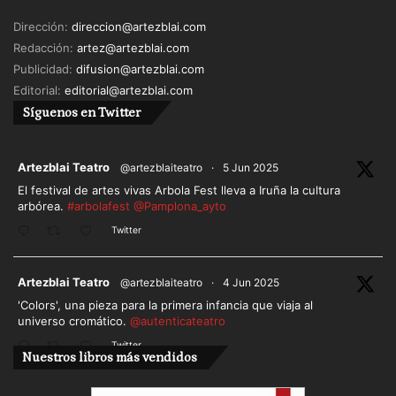
Dirección:
direccion@artezblai.com
Redacción:
artez@artezblai.com
Publicidad:
difusion@artezblai.com
Editorial:
editorial@artezblai.com
Síguenos en Twitter
ar
Artezblai Teatro
@artezblaiteatro
·
5 Jun 2025
El festival de artes vivas Arbola Fest lleva a Iruña la cultura
arbórea.
#arbolafest
@Pamplona_ayto
Twitter
ar
Artezblai Teatro
@artezblaiteatro
·
4 Jun 2025
'Colors', una pieza para la primera infancia que viaja al
universo cromático.
@autenticateatro
Twitter
Nuestros libros más vendidos
Cargar más