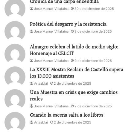
Crónica de una carpa encendida
José Manuel Villafaina
30 de diciembre de 2025
Viernes, 5 de abril
Poética del desgarro y la resistencia
‘
Terra
‘ de Cía. Gabriel Matías
José Manuel Villafaina
9 de diciembre de 2025
Flamenco • Duración: 60’
Almagro celebra el latido de medio siglo:
Sábado, 6 de abril
Homenaje al CELCIT
José Manuel Villafaina
9 de diciembre de 2025
‘
Renacer y resurgir
‘ de Cía. Estela Alonso
La XXXIII Mostra Reclam de Castelló supera
Danza española • Duración: 20’
los 13.000 asistentes
Artezblai
2 de diciembre de 2025
‘
Bajo el árbol’
de Lucía Vázquez
Una Muestra en crisis que exige cambios
Danza contemporánea • Duración: 20’
reales
José Manuel Villafaina
2 de diciembre de 2025
‘
Más información al reverso’,
una colaboración
Cuando la escena salta a los libros
escénica entre Richard Mascherin y Miss Beige
Artezblai
2 de diciembre de 2025
Danza contemporánea · Duración: 20´