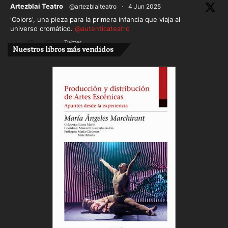
ar
Artezblai Teatro
@artezblaiteatro
·
4 Jun 2025
'Colors', una pieza para la primera infancia que viaja al
universo cromático.
@autenticateatro
Twitter
Nuestros libros más vendidos
Cargar más