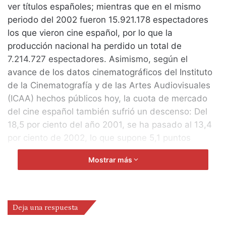
ver títulos españoles; mientras que en el mismo
periodo del 2002 fueron 15.921.178 espectadores
los que vieron cine español, por lo que la
producción nacional ha perdido un total de
7.214.727 espectadores. Asimismo, según el
avance de los datos cinematográficos del Instituto
de la Cinematografía y de las Artes Audiovisuales
(ICAA) hechos públicos hoy, la cuota de mercado
del cine español también sufrió un descenso: Del
18,5 por ciento del año 2001, se ha pasado al 13,4
por ciento de 2002, lo que supone 5,1 puntos
menos.
Mostrar más
José María Otero, director general del ICAA,
recordó que el año pasado se dio una circunstancia
extraordinaria: El estreno de ‘Los Otros’, de
Alejandro Amenábar, y ‘Torrente 2: Misión en
Deja una respuesta
Marbella’, de Santiago Segura, las dos películas