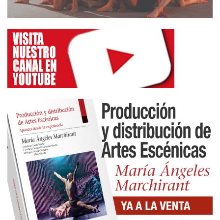
de exhibición, hay que destacar que hasta el 16 de
diciembre se han estrenado 117 películas frente a
las 99 estrenadas en el mismo periodo del año
anterior. En cuanto a la cinematografía de otros
países, la tendencia reflejada es decreciente
siguiendo la pauta del año anterior: el número de
películas importadas hasta la fecha ha sido 401, de
las que 218 son norteamericanas, 139
comunitarias, ocho latinoamericanas y 36 de otros
países.
Continua la tendencia del aumento del número de
copias para la explotación en sala. De las películas
extrajeras se han tirado 34.222 copias y 23
películas han salido al mercado con más de 300
copias. En cuanto a las películas españolas el
número de copias ha sido de 7.081 y dos películas
han salido al mercado con más de 300 copias: ‘El