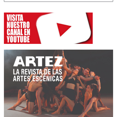
2022, OCCO es una de las cinco piezas finalistas
del Certamen Coreográfico de Compostela. En
2024 estrenan,
Es difícil fotografiar el vacío
, donde
Julia Laport lleva la dirección de un elenco de seis
bailarines y bailarinas (Andrea Castro, Iria Casal,
Eloi García, Myriam González, Noelia Mato y Martín
Sanjurjo) con la iluminación de Nacho Martín y el
espacio sonoro de LLXNTO y Bruno Baw.
Este 2025 estrenan con un formato innovador para
calle y espacios no convencionales
Velaquich,
amoorch!
, espectáculo de danza urbana y creación
instantánea. Las componentes de D’Elas provienen
de las danzas urbanas y danzas club, entre las que
destacan el House, el Waacking, el Hip Hop y el
Popping; compaginando esto con formación en
danza contemporánea. Son además integrantes de