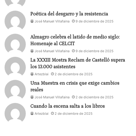
colectivo, lo efímero y lo eterno.
Poética del desgarro y la resistencia
En Solala,
Amalia Fernánde
José Manuel Villafaina
z nos guía por una
9 de diciembre de 2025
exploración íntima a través de tres piezas:
Familia
,
Almagro celebra el latido de medio siglo:
que vincula la memoria familiar con la narración
Homenaje al CELCIT
visual;
Bailar el problema
, una inmersión en la
José Manuel Villafaina
9 de diciembre de 2025
identidad cultural a través del movimiento; y
Caja
La XXXIII Mostra Reclam de Castelló supera
de cuadraditos
, una reflexión sobre el arte como
los 13.000 asistentes
experiencia compartida. En esta misma línea
Artezblai
2 de diciembre de 2025
introspectiva, L
a María o la espeluznante seducción
Una Muestra en crisis que exige cambios
de una canción de amor
, de
Raissa Avilés
,
reales
transforma las canciones de amor en actos de
José Manuel Villafaina
2 de diciembre de 2025
resistencia subversiva, despojándolas de su
Cuando la escena salta a los libros
romanticismo convencional para revelar su carácter
Artezblai
2 de diciembre de 2025
libertario y transgresor.
También exploradoras de la memoria y de lo íntimo