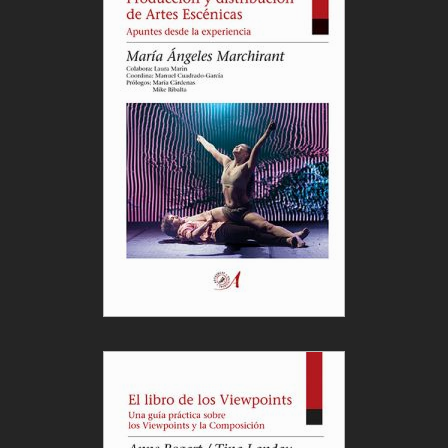
también pilares de esta edición.
So de Cop
, de
Arnau Obiols
, transforma elementos naturales y
dispositivos mecánicos en una sinfonía visual y
sonora que redescubre la belleza y el misterio de lo
cotidiano.
Ruido
, de
Ça marche
, es una instalación
participativa que invita al público a ser creador
activo, utilizando el arte foley para completar la
ausencia sonora y reflexionar sobre las narrativas
colectivas que construimos.
El espacio arquitectónico privilegiado de la Cidade
da Cultura cobra protagonismo en
Baunsbak
, de
Elvi Balboa
. Una intervención site-specific que
intensifica la relación entre cuerpo y arquitectura,
permitiendo al público experimentar el entorno del