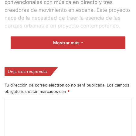
convencionales con música en directo y tres
creadoras de movimiento en escena. Este proyecto
nace de la necesidad de traer la esencia de las
danzas urbanas a un proyecto contemporáneo.
Este espectáculo apuesta por la conexión como
Mostrar más
centro del proyecto. La conexión con otros cuerpos,
con el sonido, con los entornos y paisajes públicos
como motor de la composición instantánea. Las
Deja una respuesta
convergencias y lo instantáneo como base sobre la
que componer. Con un equipo muy vinculado a las
Tu dirección de correo electrónico no será publicada.
Los campos
nuevas tendencias, este proyecto pretende estar
obligatorios están marcados con
*
siempre en la nueva actualización. Subirse a lo
absurdo de la continua renovación, del cambio
constante, de lo inmediato, y apropiarnos así de
este momento histórico caracterizado por la
sobreactualización.