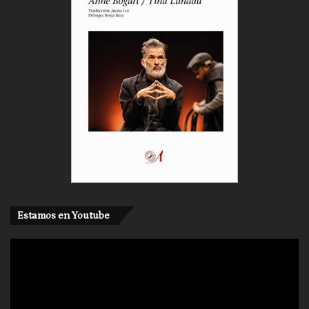
Gaiás a través del movimiento y el sonido.
En W
orn Out
, de la compañía surcoreana
Chumpan
Yamoo
, el tiempo y el desgaste son el centro de
una meditación poética que cuestiona nuestra
percepción de lo inanimado, reflexionando sobre la
pérdida, la adaptación y la transformación.
Velaiquich, Amoorch!,
del
Colectivo D’elas
, celebra
las culturas emergentes y examina la
sobreactualización de nuestro tiempo. La obra
reivindica la espontaneidad como motor creativo,
Estamos en Youtube
integrando bailes urbanos y colectivos locales,
ampliando así su conexión con el territorio.
En un plano emocional,
Roland mon amour
, de
Funboa Escénic
a, combina música electrónica,