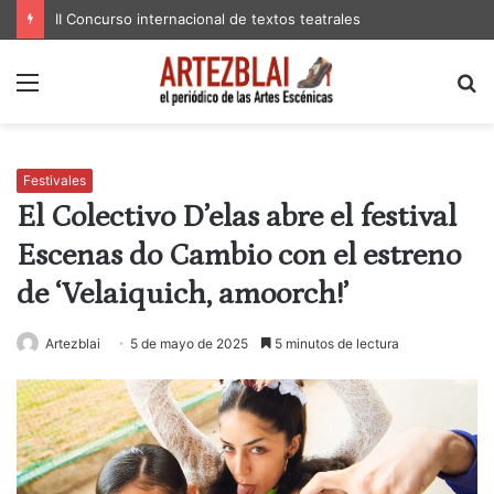
II Concurso internacional de textos teatrales
Menú
B
p
Festivales
El Colectivo D’elas abre el festival
Escenas do Cambio con el estreno
de ‘Velaiquich, amoorch!’
Artezblai
5 de mayo de 2025
5 minutos de lectura