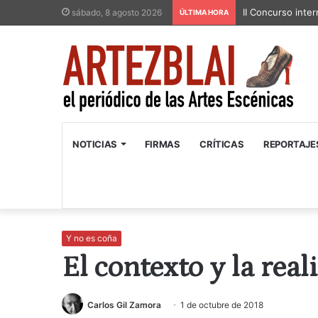
II Concurso inter
sábado, 8 agosto 2026
ÚLTIMA HORA
NOTICIAS
FIRMAS
CRÍTICAS
REPORTAJE
Y no es coña
El contexto y la real
Carlos Gil Zamora
1 de octubre de 2018