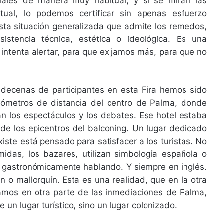
nales de manera muy habitual, y si se miran las
tual, lo podemos certificar sin apenas esfuerzo
sta situación generalizada que admite los remedos,
sistencia técnica, estética o ideológica. Es una
 intenta alertar, para que exijamos más, para que no
s decenas de participantes en esta Fira hemos sido
ilómetros de distancia del centro de Palma, donde
n los espectáculos y los debates. Ese hotel estaba
de los epicentros del balconing. Un lugar dedicado
xiste está pensado para satisfacer a los turistas. No
midas, los bazares, utilizan simbología española o
 y gastronómicamente hablando. Y siempre en inglés.
án o mallorquín. Esta es una realidad, que en la otra
mos en otra parte de las inmediaciones de Palma,
e un lugar turístico, sino un lugar colonizado.