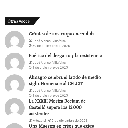
Otras voces
Crónica de una carpa encendida
José Manuel Villafaina
30 de diciembre de 2025
Poética del desgarro y la resistencia
José Manuel Villafaina
9 de diciembre de 2025
Almagro celebra el latido de medio
siglo: Homenaje al CELCIT
José Manuel Villafaina
9 de diciembre de 2025
La XXXIII Mostra Reclam de
Castelló supera los 13.000
asistentes
Artezblai
2 de diciembre de 2025
Una Muestra en crisis que exige