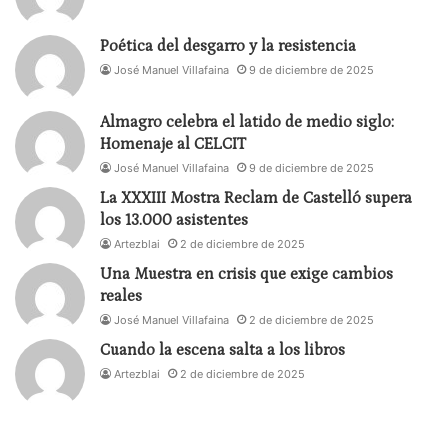
duelo enfrentados al vibrante lenguaje del circo.
Poética del desgarro y la resistencia
La compañía
José Manuel Villafaina
Histrión Teatro
y su obra
9 de diciembre de 2025
‘Nevenka’
se
hace con los dos premios de interpretación,
Gema
Almagro celebra el latido de medio siglo:
Matarranz
y
Ales Furundarena
.
Homenaje al CELCIT
José Manuel Villafaina
9 de diciembre de 2025
El Lorca a la mejor interpretación femenina de
La XXXIII Mostra Reclam de Castelló supera
Danza ha recaído en
Nieves Rosales
por su trabajo
los 13.000 asistentes
en
‘
MujerSilencio: Crónica de la frontera’.
Artezblai
2 de diciembre de 2025
Una Muestra en crisis que exige cambios
Por último, el premio Lorca a la autoría teatral ha
reales
sido para
Alfonso Zurro
por
‘La violación de
José Manuel Villafaina
2 de diciembre de 2025
Lucrecia’
de Teatro Clásico de Sevilla.
Cuando la escena salta a los libros
Artezblai
2 de diciembre de 2025
En la gala también se entregaron los premios que
ya se habían hecho públicos la semana pasada:
el Premio Programadora-Gestión Cultural para