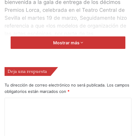
bienvenida a la gala de entrega de los décimos
Premios Lorca, celebrada en el Teatro Central de
Sevilla el martes 19 de marzo, Seguidamente hizo
referencia a que «los modelos de organización de
las artes escénicas, por parte de las
administraciones, sus estructuras y formas de
Mostrar más
gestión se fraguaron en torno a los años 80 del
pasado siglo. Y apenas han variado. Sus cimientos
siguen siendo los mismos. Sin embargo, este
Deja una respuesta
modelo se ha quedado obsoleto y está agotado» y
evidenció la realidad que vive el sector: «Los
Tu dirección de correo electrónico no será publicada.
Los campos
teatros siguen infrautilizados, con apenas días de
obligatorios están marcados con
*
actividad, no exploran otras alternativas y
posibilidades. Los principales escenarios de las
capitales y grandes ciudades andaluzas son ajenos
a nuestras producciones». Concluyó haciendo una
referenciaa la dolorosa emigración que sufren los