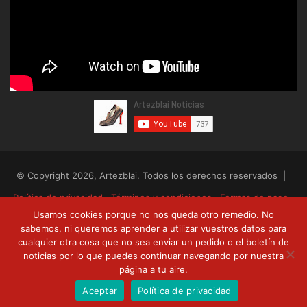
© Copyright 2026, Artezblai. Todos los derechos reservados |
Política de privacidad
Términos y condiciones
Formas de pago
Usamos cookies porque no nos queda otro remedio. No
Envíos y devoluciones
sabemos, ni queremos aprender a utilizar vuestros datos para
cualquier otra cosa que no sea enviar un pedido o el boletín de
RSS
Facebook
Twitter
YouTube
noticias por lo que puedes continuar navegando por nuestra
página a tu aire.
Aceptar
Política de privacidad