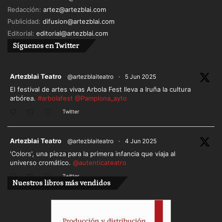
dramaturgo, gestor cultural, docente y actor. Figura
Redacción:
artez@artezblai.com
clave de la mítica compañía Esperpento y sobre
Publicidad:
difusion@artezblai.com
todo director con más de 50 textos entre clásicos y
Editorial:
editorial@artezblai.com
contemporáneos estrenados. Y el profesor
Justo
Síguenos en Twitter
Ruiz,
hombre amante del teatro que ha dedicado
su vida a compartir generosamente sus
ar
Artezblai Teatro
@artezblaiteatro
·
5 Jun 2025
experiencias vitales. Ha enseñado a generaciones
El festival de artes vivas Arbola Fest lleva a Iruña la cultura
de intérpretes, muchos de ellos presentes en este
arbórea.
#arbolafest
@Pamplona_ayto
homenaje.
Twitter
ar
Artezblai Teatro
@artezblaiteatro
·
4 Jun 2025
'Colors', una pieza para la primera infancia que viaja al
universo cromático.
@autenticateatro
Twitter
Nuestros libros más vendidos
Cargar más