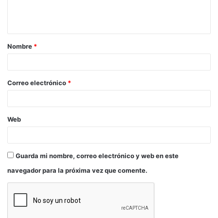
jóvenes creadores andaluces y exigió una Ley de
las artes escénicas para nuestra comunidad.
La obra
‘
El verdugo
‘
de
El Espejo Negro Ángel
Nombre
*
Calvente S.L./Teatro del Soho Caixabank
que ha
cosechado cuatro galardones con su adaptación de
la famosa película de Luis García Berlanga y guion
Correo electrónico
*
de Rafael Azcona, se ha hecho con cuatro premios
Lorca: mejor espectáculo teatral, mejor
dirección y escenografía para Ángel
Web
Calvente y mejor iluminación para Laín Calvente
por
su mirada crítica y lúcida hasta lo exquisito.
Guarda mi nombre, correo electrónico y web en este
El otro vencedor de esta edición es
Manuel
navegador para la próxima vez que comente.
Liñán
que no pudo recoger sus tres premios por
encontrarse en Nueva York. Su espectáculo
‘Pie de
hierro
‘
se hizo con el premio ex aequo al mejor
espectáculo de flamenco por su duelo descarnado