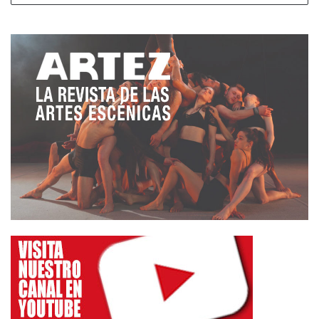
recibido el Lorca al mejor intérprete masculino de
danza.
El espectáculo
‘
Ricardo III’
de la
compañía Atalaya
,
que goza de una larga trayectoria ya que se
estrenó en 2010 pero sigue en cartel ha obtenido el
Lorca a la mejor adaptación teatral para
Ricardo
Iniesta
y el Lorca al mejor vestuario para
Carmen
de Giles
.
En la categoría de premio Lorca Revelación el
espectáculo
‘Órgia’
de la compañía
La Rara
lo ha
compartido con
‘
WC’
de
David Cebrián
. Este
montaje (‘
WC
‘) se ha hecho, también, con el Lorca a
la mejor autoría de música por el trabajo de
Rafael
Rivera, Rafa Campos y Antonio Campos
(Lapso
Producciones). Estos últimos competían con el