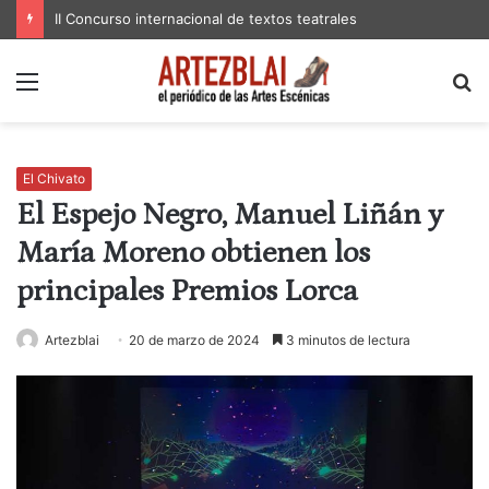
II Concurso internacional de textos teatrales
Menú
B
p
El Chivato
El Espejo Negro, Manuel Liñán y
María Moreno obtienen los
principales Premios Lorca
Artezblai
20 de marzo de 2024
3 minutos de lectura