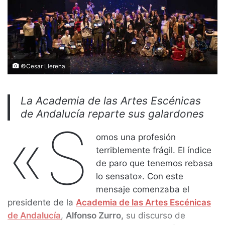
©Cesar Llerena
La Academia de las Artes Escénicas
de Andalucía reparte sus galardones
«S
omos una profesión
terriblemente frágil. El índice
de paro que tenemos rebasa
lo sensato». Con este
mensaje comenzaba el
presidente de la
Academia de las Artes Escénicas
de Andalucía
,
Alfonso Zurro,
su discurso de