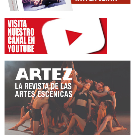
actuaciones de Eleftheria Arvanitaki y del Mariachi
Real Santa Cecilia. La cantante griega se ha
convertido en una de las luminarias de la música
de su país desde que comenzó su carrera a
principios de los años 80, en una de las voces más
conocidas de la música rebétika y la principal
impulsora de este género, desconocido y muy poco
difundido hasta hace unos años. El Mariachi Real
Santa Cecilia, por su parte, está integrado en la
actualidad por la tercera generación de músicos
que ha pasado por la formación y que recrear las
tradicionales rancheras o corridos. Además de
actuar sobre el escenario, este mariachi participará
en los desfiles de bandas que recorrerán las calles
de Getxo durante los cinco días que se celebrará
Getxo Folk! y en los que también estarán los
escoceses Cold Stream Pipe Band, los italianos