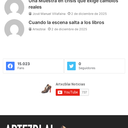
Una Muestra en crisis que exige cambios
reales
José Manuel Villafaina
2 de diciembre de 2025
Cuando la escena salta a los libros
Artezblai
2 de diciembre de 2025
15.023
0
Fans
Seguidores