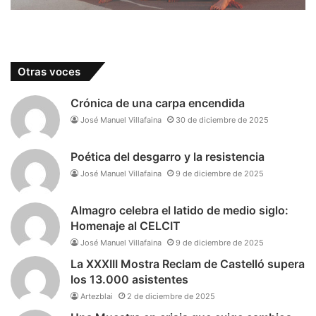
Fanfara e Grupo Frustatori y los holandeses
Showband Irene-Ede. La actual edición del Festival
de Getxo concluirá el día 8 con la presencia de La
Familia Valera Miranda formación que desde su
Otras voces
creación recrea el ritmo del son desde su misma
creación, hace más de un siglo. El actual director
Crónica de una carpa encendida
del grupo, Félix Miranda, es quien recibió el
José Manuel Villafaina
30 de diciembre de 2025
repertorio de sus antepasados, así como la técnica
instrumental y el espíritu de la zona de Cauto.
Poética del desgarro y la resistencia
José Manuel Villafaina
9 de diciembre de 2025
Almagro celebra el latido de medio siglo:
Homenaje al CELCIT
José Manuel Villafaina
9 de diciembre de 2025
La XXXIII Mostra Reclam de Castelló supera
los 13.000 asistentes
Artezblai
2 de diciembre de 2025