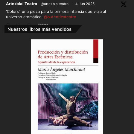
ar
Artezblai Teatro
@artezblaiteatro
·
4 Jun 2025
'Colors', una pieza para la primera infancia que viaja al
universo cromático.
@autenticateatro
Twitter
Nuestros libros más vendidos
Cargar más