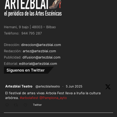
Hernani, 9 bajo | 48003 – Bilbao
Teléfono: 944 795 287
Dirección:
direccion@artezblai.com
Redacción:
artez@artezblai.com
Publicidad:
difusion@artezblai.com
Editorial:
editorial@artezblai.com
Síguenos en Twitter
ar
Artezblai Teatro
@artezblaiteatro
·
5 Jun 2025
El festival de artes vivas Arbola Fest lleva a Iruña la cultura
arbórea.
#arbolafest
@Pamplona_ayto
Twitter