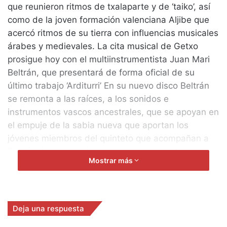
que reunieron ritmos de txalaparte y de ‘taiko’, así
como de la joven formación valenciana Aljibe que
acercó ritmos de su tierra con influencias musicales
árabes y medievales. La cita musical de Getxo
prosigue hoy con el multiinstrumentista Juan Mari
Beltrán, que presentará de forma oficial de su
último trabajo ‘Arditurri’ En su nuevo disco Beltrán
se remonta a las raíces, a los sonidos e
instrumentos vascos ancestrales, que se apoyan en
el empuje de la sabia nueva que aportan los
jóvenes miembros del quinteto que acompañan a
Beltrán. Las actuaciones de hoy se completan con
Mostrar más
la presencia de los segovianos Folk Free, formación
seleccionada en el certamen Nuevos Músicos del
Injuve junto con los valencianos Aljibe y los
asturianos Llangres, así como con la presencia de
Deja una respuesta
los irlandeses