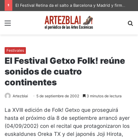
El Festival Retina da el salto a Barcelona y Madrid y firma su edición más ambiciosa en Zaragoza
Menú
B
p
Festivales
El Festival Getxo Folk! reúne
sonidos de cuatro
continentes
Artezblai
5 de septiembre de 2002
3 minutos de lectura
La XVIII edición de Folk! Getxo que proseguirá
hasta el próximo día 8 de septiembre arrancó ayer
(04/09/2002) con el recital que protagonizaron los
euskaldunes Oreka TX y del japonés Joji Hirota,